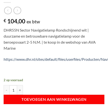
104,00
€
ex btw
DHR55N Sector Navigatielamp Rondschijnend wit |
duurzame en betrouwbare navigatielamp voor de
beroepsvaart 2-5 N.M. | te koop in de webshop van AVA
Marine
https://www.dhr.nl/sites/default/files/userfiles/Produc
2 op voorraad
DHR55N Sector Navigatielamp Rondschijnend wit | 2 tot 5 N.M. aanta
TOEVOEGEN AAN WINKELWAGEN