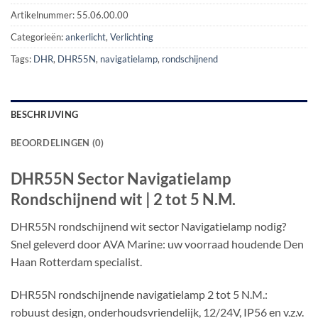
Artikelnummer:
55.06.00.00
Categorieën:
ankerlicht
,
Verlichting
Tags:
DHR
,
DHR55N
,
navigatielamp
,
rondschijnend
BESCHRIJVING
BEOORDELINGEN (0)
DHR55N Sector Navigatielamp
Rondschijnend wit | 2 tot 5 N.M.
DHR55N rondschijnend wit sector Navigatielamp nodig?
Snel geleverd door AVA Marine: uw voorraad houdende Den
Haan Rotterdam specialist.
DHR55N rondschijnende navigatielamp 2 tot 5 N.M.:
robuust design, onderhoudsvriendelijk, 12/24V, IP56 en v.z.v.