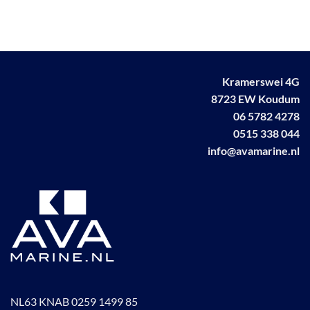
Kramerswei 4G
8723 EW Koudum
06 5782 4278
0515 338 044
info@avamarine.nl
NL63 KNAB 0259 1499 85