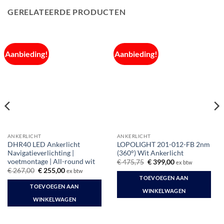
GERELATEERDE PRODUCTEN
Aanbieding!
Aanbieding!
ANKERLICHT
ANKERLICHT
DHR40 LED Ankerlicht
LOPOLIGHT 201-012-FB 2nm
Navigatieverlichting |
(360°) Wit Ankerlicht
voetmontage | All-round wit
Oorspronkelijke
Huidige
€
475,75
€
399,00
ex btw
prijs
prijs
Oorspronkelijke
Huidige
€
267,00
€
255,00
ex btw
was:
is:
prijs
prijs
TOEVOEGEN AAN
€ 475,75.
€ 399,00.
was:
is:
TOEVOEGEN AAN
€ 267,00.
€ 255,00.
WINKELWAGEN
WINKELWAGEN