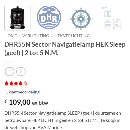
HOME
/
VERLICHTING
/
HEKVERLICHTING
DHR55N Sector Navigatielamp HEK Sleep
(geel) | 2 tot 5 N.M.
Gewaardeerd
1
(
1
klantbeoordeling)
4
op 5
gebaseerd
109,00
€
ex btw
op
klantbeoordeling
DHR55N Sector Navigatielamp SLEEP (geel) | duurzame en
betrouwbare HEKLICHT in geel en 2 tot 5 N.M. | te koop in
de webshop van AVA Marine