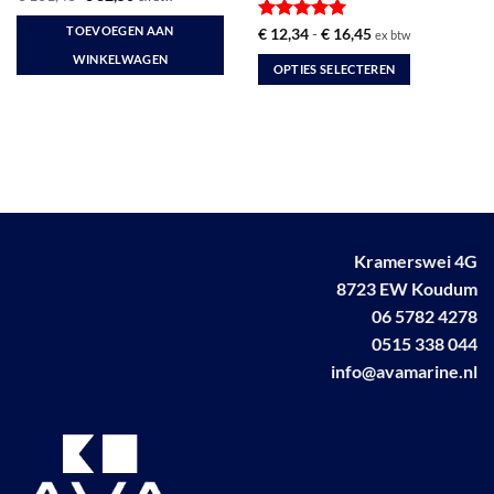
prijs
prijs
was:
is:
TOEVOEGEN AAN
Gewaardeerd
Prijsklasse:
€
12,34
-
€
16,45
ex btw
€ 101,40.
€ 82,50.
€ 12,34
5
uit 5
WINKELWAGEN
tot
OPTIES SELECTEREN
€ 16,45
Dit
product
heeft
meerdere
variaties.
Deze
optie
kan
Kramerswei 4G
gekozen
8723 EW Koudum
worden
06 5782 4278
op
0515 338 044
de
info@avamarine.nl
productpagina