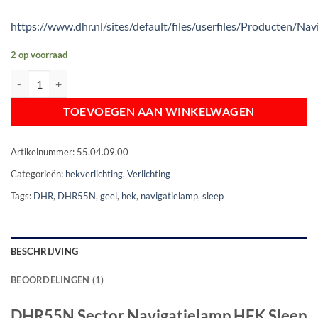
https://www.dhr.nl/sites/default/files/userfiles/Produc
2 op voorraad
DHR55N Sector Navigatielamp HEK Sleep (geel) | 2 tot 5 N.M. aantal
TOEVOEGEN AAN WINKELWAGEN
Artikelnummer:
55.04.09.00
Categorieën:
hekverlichting
,
Verlichting
Tags:
DHR
,
DHR55N
,
geel
,
hek
,
navigatielamp
,
sleep
BESCHRIJVING
BEOORDELINGEN (1)
DHR55N Sector Navigatielamp HEK Sleep