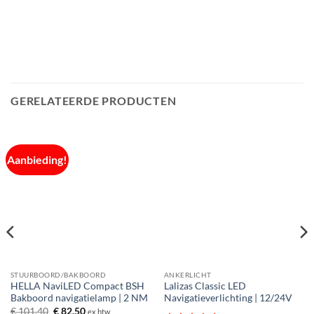
GERELATEERDE PRODUCTEN
Aanbieding!
STUURBOORD/BAKBOORD
ANKERLICHT
HELLA NaviLED Compact BSH
Lalizas Classic LED
Bakboord navigatielamp | 2 NM
Navigatieverlichting | 12/24V
Oorspronkelijke
Huidige
€
101,40
€
82,50
ex btw