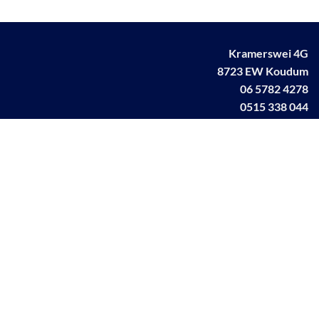
Kramerswei 4G
8723 EW Koudum
06 5782 4278
0515 338 044
info@avamarine.nl
NL63 KNAB 0259 1499 85
KvK 70395373
BTW NL001460831B71