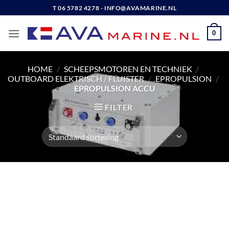
Ga
T 06 5782 4278 - INFO@AVAMARINE.NL
naar
inhoud
0
HOME
/
SCHEEPSMOTOREN EN TECHNIEK
/
OUTBOARD ELEKTRISCH / FLUISTER
/
EPROPULSION
/
EPROPULSION ACCU
FILTER