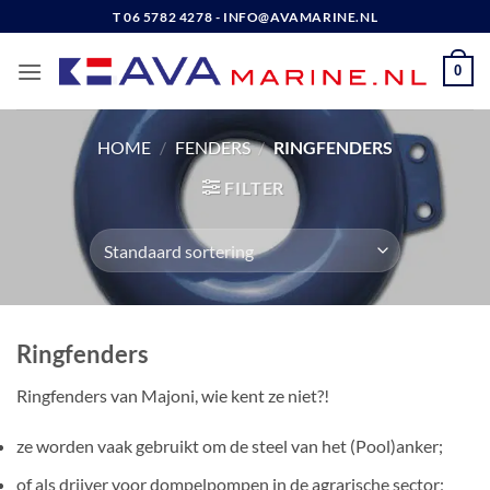
Ga
T 06 5782 4278 - INFO@AVAMARINE.NL
naar
inhoud
0
HOME
/
FENDERS
/
RINGFENDERS
FILTER
Ringfenders
Ringfenders van Majoni, wie kent ze niet?!
ze worden vaak gebruikt om de steel van het (Pool)anker;
of als drijver voor dompelpompen in de agrarische sector;