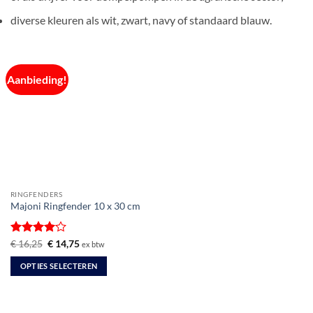
diverse kleuren als wit, zwart, navy of standaard blauw.
Aanbieding!
RINGFENDERS
Majoni Ringfender 10 x 30 cm
Gewaardeerd
Oorspronkelijke
Huidige
€
16,25
€
14,75
ex btw
prijs
prijs
4
uit 5
was:
is:
OPTIES SELECTEREN
€ 16,25.
€ 14,75.
Dit
product
heeft