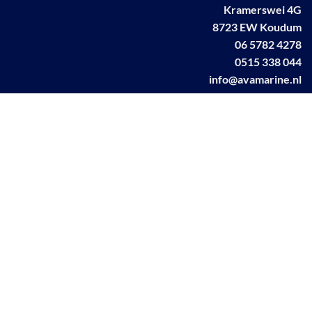
Kramerswei 4G
8723 EW Koudum
06 5782 4278
0515 338 044
info@avamarine.nl
NL63 KNAB 0259 1499 85
KvK 70395373
BTW NL001460831B71
Linkedin AVA marine
Facebook AVA/marine