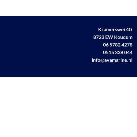
Kramerswei 4G
8723 EW Koudum
06 5782 4278
0515 338 044
info@avamarine.nl
NL63 KNAB 0259 1499 85
KvK 70395373