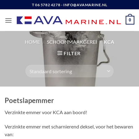
Ga
T 06 5782 4278 - INFO@AVAMARINE.NL
naar
inhoud
0
HOME
/
SCHOONMAAKGEREI
/
KCA
FILTER
Poetslapemmer
Verzinkte emmer voor KCA aan boord!
Verzinkte emmer met scharnierend deksel, voor het bewaren
van: