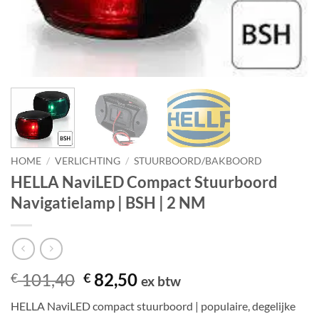
HOME
/
VERLICHTING
/
STUURBOORD/BAKBOORD
HELLA NaviLED Compact Stuurboord
Navigatielamp | BSH | 2 NM
Oorspronkelijke
Huidige
101,40
82,50
€
€
ex btw
prijs
prijs
HELLA NaviLED compact stuurboord | populaire, degelijke
was:
is: