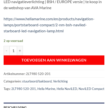
LED navigatieverlichting | BSH / EUROPE versie | te koop in
€ 101,40.
€ 82,50.
de webshop van AVA Marine
https://www.hellamarine.com/en/products/navigation-
lamps/portstarboard-compact/2-nm-bsh-naviled-
starboard-led-navigation-lamp.html
2 op voorraad
HELLA NaviLED Compact Stuurboord Navigatielamp | BSH | 2 NM aan
TOEVOEGEN AAN WINKELWAGEN
Artikelnummer:
2LT980 520-201
Categorieën:
stuurboord/bakboord
,
Verlichting
Tags:
2LT980 520-201
,
Hella Marine
,
Hella NaviLED
,
NaviLED Compact
BESCHRIJVING