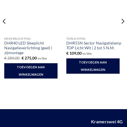
HEKVERLICHTING
TOPLICHTEN
DHR40 LED Sleeplicht
DHR55N Sector Navigatielamp
Navigatieverlichting (geel) |
TOP Licht Wit | 2 tot 5 N.M.
zijmontage
€
109,00
ex btw
Oorspronkelijke
Huidige
€
289,00
€
275,00
ex btw
prijs
prijs
TOEVOEGEN AAN
was:
is:
TOEVOEGEN AAN
€ 289,00.
€ 275,00.
WINKELWAGEN
WINKELWAGEN
Kramerswei 4G