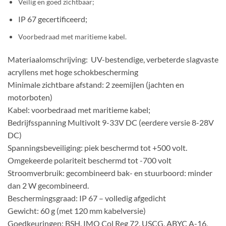
Veilig en goed zichtbaar;
IP 67 gecertificeerd;
Voorbedraad met maritieme kabel.
Materiaalomschrijving: UV-bestendige, verbeterde slagvaste
acryllens met hoge schokbescherming
Minimale zichtbare afstand: 2 zeemijlen (jachten en
motorboten)
Kabel: voorbedraad met maritieme kabel;
Bedrijfsspanning Multivolt 9-33V DC (eerdere versie 8-28V
DC)
Spanningsbeveiliging: piek beschermd tot +500 volt.
Omgekeerde polariteit beschermd tot -700 volt
Stroomverbruik: gecombineerd bak- en stuurboord: minder
dan 2 W gecombineerd.
Beschermingsgraad: IP 67 – volledig afgedicht
Gewicht: 60 g (met 120 mm kabelversie)
Goedkeuringen: BSH, IMO Col Reg 72, USCG, ABYC A-16,