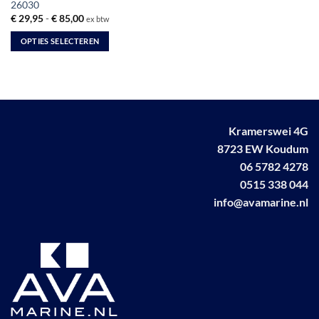
26030
Prijsklasse:
€
29,95
-
€
85,00
ex btw
€ 29,95
tot
OPTIES SELECTEREN
€ 85,00
Dit
product
heeft
meerdere
variaties.
Kramerswei 4G
Deze
optie
8723 EW Koudum
kan
06 5782 4278
gekozen
0515 338 044
worden
info@avamarine.nl
op
de
productpagina