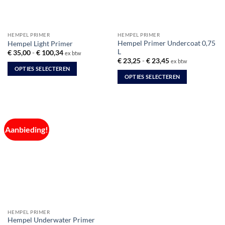
worden
op
op
de
de
productpagina
HEMPEL PRIMER
HEMPEL PRIMER
productpagina
Hempel Primer Undercoat 0,75
Hempel Light Primer
L
Prijsklasse:
€
35,00
-
€
100,34
ex btw
€ 35,00
Prijsklasse:
€
23,25
-
€
23,45
ex btw
tot
€ 23,25
OPTIES SELECTEREN
€ 100,34
tot
OPTIES SELECTEREN
€ 23,45
Dit
Dit
product
product
heeft
heeft
meerdere
meerdere
variaties.
Aanbieding!
variaties.
Deze
Deze
optie
optie
kan
kan
gekozen
gekozen
worden
worden
op
op
de
de
productpagina
HEMPEL PRIMER
productpagina
Hempel Underwater Primer