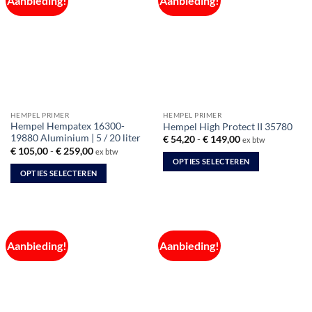
Aanbieding!
Aanbieding!
HEMPEL PRIMER
HEMPEL PRIMER
Hempel Hempatex 16300-
Hempel High Protect II 35780
19880 Aluminium | 5 / 20 liter
Prijsklasse:
€
54,20
-
€
149,00
ex btw
€ 54,20
Prijsklasse:
€
105,00
-
€
259,00
ex btw
tot
€ 105,00
OPTIES SELECTEREN
€ 149,00
tot
OPTIES SELECTEREN
€ 259,00
Dit
Dit
product
product
heeft
heeft
meerdere
meerdere
variaties.
Aanbieding!
Aanbieding!
variaties.
Deze
Deze
optie
optie
kan
kan
gekozen
gekozen
worden