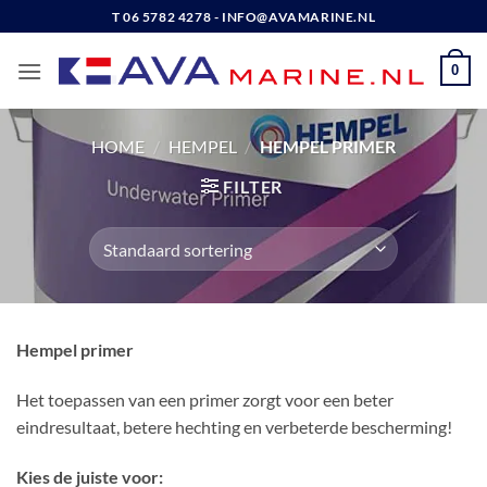
Ga
T 06 5782 4278 - INFO@AVAMARINE.NL
naar
inhoud
0
HOME
/
HEMPEL
/
HEMPEL PRIMER
FILTER
Hempel primer
Het toepassen van een primer zorgt voor een beter
eindresultaat, betere hechting en verbeterde bescherming!
Kies de juiste voor: