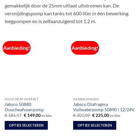
gemakkelijk door de 25mm uitlaat uitstromen kan. De
versnijdingspomp kan tanks tot 600 liter in één bewerking
leegpompen en is zelfaanzuigend tot 1.2 m.
Aanbieding!
Aanbieding!
DOUCHEAFVOERSET
AANBIEDINGEN
Jabsco 50880
Jabsco Diafragma
Doucheafvoerpomp
Vuilwaterpomp 50890 | 12/24V
Oorspronkelijke
Huidige
Oorspronkelijke
Huidige
€
185,47
€
149,00
€
301,09
€
225,00
ex btw
ex btw
prijs
prijs
prijs
prijs
was:
is:
was:
is:
OPTIES SELECTEREN
OPTIES SELECTEREN
€ 185,47.
€ 149,00.
€ 301,09.
€ 225,00.
Dit
Dit
product
product