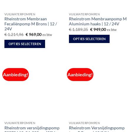
op
op
de
de
VUILWATERPOMPEN
VUILWATERPOMPEN
productpagina
productpagina
Rheinstrom Membraan
Rheinstrom Membraanpomp M
Fecaliënpomp M Brons | 12 /
Aluminium haaks | 12 / 24V
24V
Oorspronkelijke
Huidige
€
1.189,35
€
949,00
ex btw
prijs
prijs
Oorspronkelijke
Huidige
€
1.214,96
€
969,00
ex btw
was:
is:
prijs
prijs
OPTIES SELECTEREN
€ 1.189,35.
€ 949,00.
was:
is:
OPTIES SELECTEREN
Dit
€ 1.214,96.
€ 969,00.
Dit
product
product
heeft
heeft
meerdere
meerdere
variaties.
Aanbieding!
Aanbieding!
variaties.
Deze
Deze
optie
optie
kan
kan
gekozen
gekozen
worden
worden
op
op
de
de
productpagina
VUILWATERPOMPEN
VUILWATERPOMPEN
productpagina
Rheinstrom versnijdingspomp
Rheinstrom Versnijdingspomp