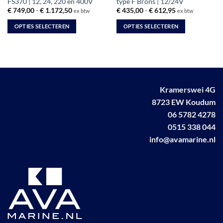
FS370 | 12, 24, 220 en 400V
type F Brons | 12/24V
Prijsklasse:
Prijsklasse:
€
749,00
-
€
1.172,50
€
435,00
-
€
612,95
ex btw
ex btw
€ 749,00
€ 435,00
tot
tot
OPTIES SELECTEREN
OPTIES SELECTEREN
€ 1.172,50
€ 612,95
Dit
Dit
product
product
heeft
heeft
meerdere
meerdere
variaties.
variaties.
Kramerswei 4G
Deze
Deze
optie
optie
8723 EW Koudum
kan
kan
06 5782 4278
gekozen
gekozen
0515 338 044
worden
worden
info@avamarine.nl
op
op
de
de
productpagina
productpagina