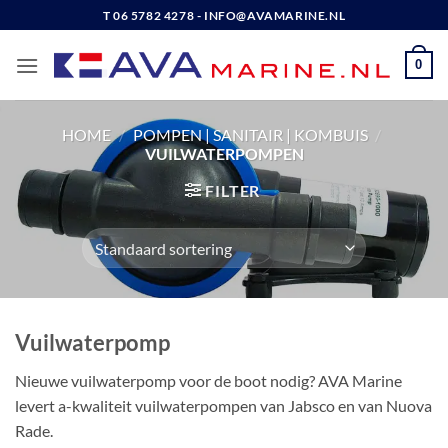
Ga
T 06 5782 4278 - INFO@AVAMARINE.NL
naar
inhoud
0
HOME
/
POMPEN | SANITAIR | KOMBUIS
/
VUILWATERPOMPEN
FILTER
Vuilwaterpomp
Nieuwe vuilwaterpomp voor de boot nodig? AVA Marine
levert a-kwaliteit vuilwaterpompen van Jabsco en van Nuova
Rade.