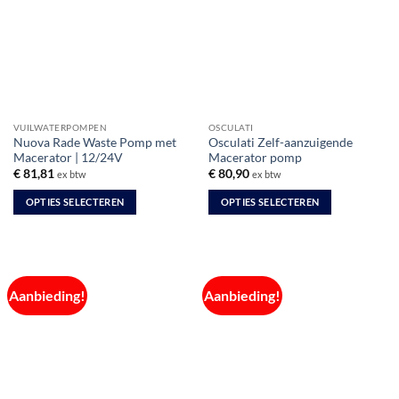
Deze
optie
optie
kan
kan
gekozen
gekozen
worden
worden
op
op
de
de
productpagina
VUILWATERPOMPEN
OSCULATI
productpagina
Nuova Rade Waste Pomp met
Osculati Zelf-aanzuigende
Macerator | 12/24V
Macerator pomp
€
81,81
€
80,90
ex btw
ex btw
OPTIES SELECTEREN
OPTIES SELECTEREN
Dit
Dit
product
product
heeft
heeft
meerdere
meerdere
Aanbieding!
Aanbieding!
variaties.
variaties.
Deze
Deze
optie
optie
kan
kan
gekozen
gekozen
worden
worden