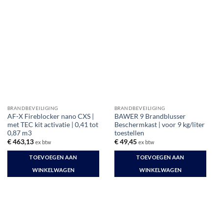
BRANDBEVEILIGING
BRANDBEVEILIGING
AF-X Fireblocker nano CXS |
BAWER 9 Brandblusser
met TEC kit activatie | 0,41 tot
Beschermkast | voor 9 kg/liter
0,87 m3
toestellen
€
463,13
€
49,45
ex btw
ex btw
TOEVOEGEN AAN
TOEVOEGEN AAN
WINKELWAGEN
WINKELWAGEN