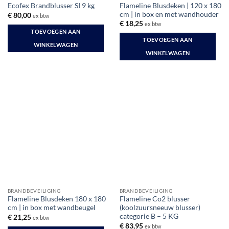
Flameline Blusdeken | 120 x 180
Ecofex Brandblusser SI 9 kg
cm | in box en met wandhouder
€
80,00
ex btw
€
18,25
ex btw
TOEVOEGEN AAN
TOEVOEGEN AAN
WINKELWAGEN
WINKELWAGEN
BRANDBEVEILIGING
BRANDBEVEILIGING
Flameline Blusdeken 180 x 180
Flameline Co2 blusser
cm | in box met wandbeugel
(koolzuursneeuw blusser)
categorie B – 5 KG
€
21,25
ex btw
€
83,95
ex btw