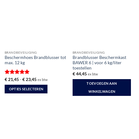
BRANDBEVEILIGING
BRANDBEVEILIGING
Beschermhoes Brandblusser tot
Brandblusser Beschermkast
max. 12 kg
BAWER 6 | voor 6 kg/liter
toestellen
€
44,45
ex btw
Gewaardeerd
Prijsklasse:
€
21,45
-
€
23,45
ex btw
€ 21,45
TOEVOEGEN AAN
5
uit 5
tot
OPTIES SELECTEREN
€ 23,45
WINKELWAGEN
Dit
product
heeft
meerdere
variaties.
Deze
optie