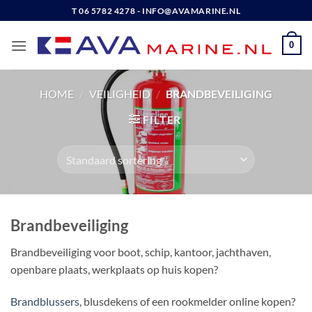
Ga
T 06 5782 4278 - INFO@AVAMARINE.NL
naar
inhoud
0
HOME
/
VEILIGHEID
/
BRANDBEVEILIGING
FILTER
Brandbeveiliging
Brandbeveiliging voor boot, schip, kantoor, jachthaven,
openbare plaats, werkplaats op huis kopen?
Brandblussers
, blusdekens of een rookmelder online kopen?