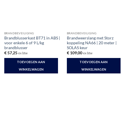
kan
gekozen
worden
op
de
productpagina
BRANDBEVEILIGING
BRANDBEVEILIGING
Brandblusserkast BT71 in ABS |
Brandweerslang met Storz
voor enkele 6 of 9 L/kg
koppeling NA66 | 20 meter |
brandblusser
SOLAS keur
€
57,25
€
109,00
ex btw
ex btw
TOEVOEGEN AAN
TOEVOEGEN AAN
WINKELWAGEN
WINKELWAGEN