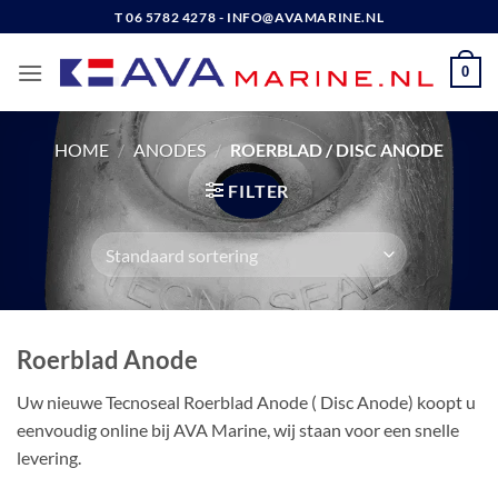
Ga
T 06 5782 4278 - INFO@AVAMARINE.NL
naar
inhoud
0
HOME
/
ANODES
/
ROERBLAD / DISC ANODE
FILTER
Roerblad Anode
Uw nieuwe Tecnoseal Roerblad Anode ( Disc Anode) koopt u
eenvoudig online bij AVA Marine, wij staan voor een snelle
levering.