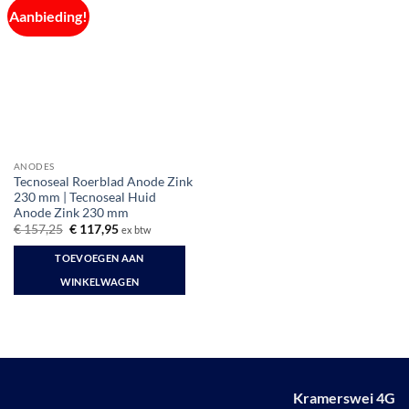
Aanbieding!
ANODES
Tecnoseal Roerblad Anode Zink
230 mm | Tecnoseal Huid
Anode Zink 230 mm
Oorspronkelijke
Huidige
€
157,25
€
117,95
ex btw
prijs
prijs
was:
is:
TOEVOEGEN AAN
€ 157,25.
€ 117,95.
WINKELWAGEN
Kramerswei 4G