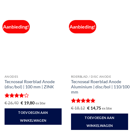
Aanbieding!
Aanbieding!
ANODES
ROERBLAD / DISC ANODE
Tecnoseal Roerblad Anode
Tecnoseal Roerblad Anode
(disc/bol) | 100 mm | ZINK
Aluminium | disc/bol | 110/100
mm
Gewaardeerd
Oorspronkelijke
Huidige
€
26,40
€
19,80
ex btw
prijs
prijs
4
uit 5
Gewaardeerd
Oorspronkelijke
Huidige
€
18,12
€
14,75
ex btw
was:
is:
prijs
prijs
5
uit 5
TOEVOEGEN AAN
€ 26,40.
€ 19,80.
was:
is:
TOEVOEGEN AAN
€ 18,12.
€ 14,75.
WINKELWAGEN
WINKELWAGEN