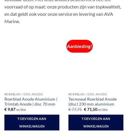
voorraad of op maat: onze producten zijn van topkwaliteit,
en dat geldt ook voor onze service en levering van AVA
Marine.
Aanbieding!
ROERBLAD / DISC ANODE
ROERBLAD / DISC ANODE
Roerblad Anode Aluminium |
Tecnoseal Roerblad Anode
Trimtab Anode | disc 70 mm
(disc) 230 mm aluminium
Oorspronkelijke
Huidige
€
9,87
€
77,75
€
71,50
ex btw
ex btw
prijs
prijs
was:
is:
TOEVOEGEN AAN
TOEVOEGEN AAN
€ 77,75.
€ 71,50.
WINKELWAGEN
WINKELWAGEN