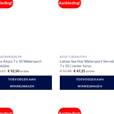
ieding!
Aanbieding!
GATIEMIDDELEN
BOOT CADEAUTJES
s Abyss 7 x 50 Watersport
Lalizas Sea Nav Watersport Verrek
ekijker
7 x 50 | center focus
Oorspronkelijke
Huidige
Oorspronkelijke
Huidige
,61
€
92,50
€
55,48
€
47,25
ex btw
ex btw
prijs
prijs
prijs
prijs
was:
is:
was:
is:
TOEVOEGEN AAN
TOEVOEGEN AAN
€ 106,61.
€ 92,50.
€ 55,48.
€ 47,25.
WINKELWAGEN
WINKELWAGEN
ieding!
Aanbieding!