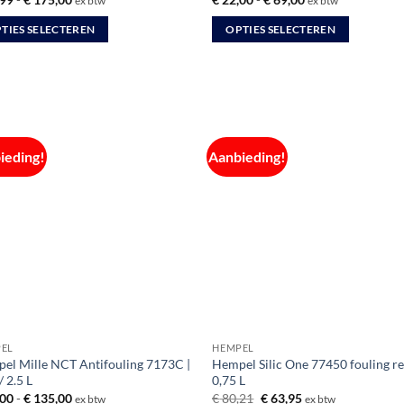
ex btw
ex btw
€ 35,99
€ 22,00
tot
tot
TIES SELECTEREN
OPTIES SELECTEREN
€ 175,00
€ 69,00
Dit
uct
product
heeft
dere
meerdere
ties.
variaties.
ieding!
Aanbieding!
Deze
optie
kan
zen
gekozen
en
worden
op
de
uctpagina
productpagina
EL
HEMPEL
el Mille NCT Antifouling 7173C |
Hempel Silic One 77450 fouling re
/ 2.5 L
0,75 L
Prijsklasse:
Oorspronkelijke
Huidige
00
-
€
135,00
€
80,21
€
63,95
ex btw
ex btw