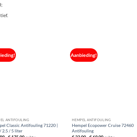
d;
tief.
ieding!
Aanbieding!
EL ANTIFOULING
HEMPEL ANTIFOULING
el Classic Antifouling 71220 |
Hempel Ecopower Cruise 72460
/ 2.5 / 5 liter
Antifouling
Prijsklasse:
Prijsklasse:
99
-
€
175,00
€
22,00
-
€
69,00