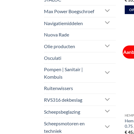
OP
Max Power Boegschroef
Dit
Navigatiemiddelen
prod
heeft
Nuova Rade
meer
varia
Olie producten
Aanb
Deze
Osculati
optie
kan
Pompen | Sanitair |
geko
Kombuis
word
op
Ruitenwissers
de
RVS316 dekbeslag
prod
Scheepsbeglazing
HEMP
Hemp
Scheepsmotoren en
0.75 
techniek
€
45,