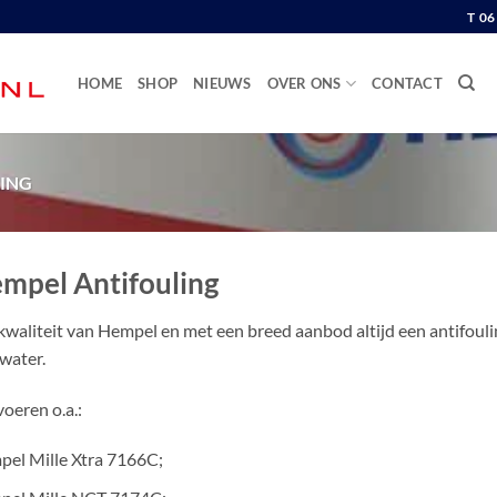
T 0
HOME
SHOP
NIEUWS
OVER ONS
CONTACT
ING
mpel Antifouling
kwaliteit van Hempel en met een breed aanbod altijd een antifoulin
water.
voeren o.a.:
el Mille Xtra 7166C;