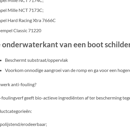
pel Mille NCT 7174C;
pel Mille NCT 7173C;
el Hard Racing Xtra 7666C
empel Classic 71220
 onderwaterkant van een boot schilde
Beschermt substraat/oppervlak
Voorkom onnodige aangroei van de romp en ga voor een hogere 
werk anti-fouling?
-foulingverf geeft bio-actieve ingrediënten af ter bescherming t
uctcategorieën:
 polijstend/erodeerbaar;