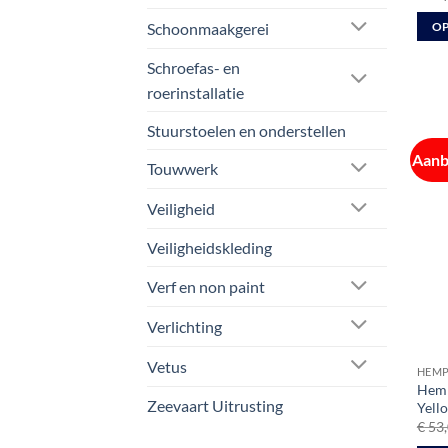
Schoonmaakgerei
OP
Dit
Schroefas- en
prod
roerinstallatie
heeft
meer
Stuurstoelen en onderstellen
varia
Aanb
Deze
Touwwerk
optie
Veiligheid
kan
geko
Veiligheidskleding
word
op
Verf en non paint
de
Verlichting
prod
Vetus
HEMP
Hemp
Zeevaart Uitrusting
Yell
€
53,