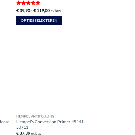
Gewaardeerd
Prijsklasse:
€
39,90
-
€
119,00
ex btw
€ 39,90
5
uit 5
tot
OPTIES SELECTEREN
€ 119,00
Dit
product
heeft
meerdere
variaties.
Deze
optie
kan
gekozen
worden
op
de
productpagina
HEMPEL ANTIFOULING
lease
Hempel’s Conversion Primer 45441 –
50711
€
37,39
ex btw