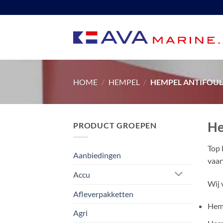
Ga
naar
inhoud
HOME
/
HEMPEL
/
HEMPEL ANTIFOUL
He
PRODUCT GROEPEN
Top 
Aanbiedingen
vaar
Accu
Wij 
Afleverpakketten
Hemp
Agri