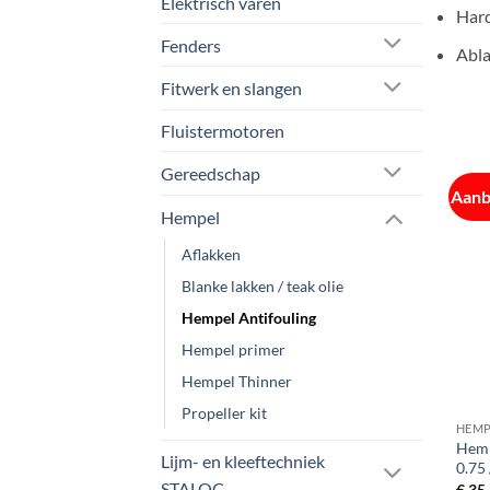
Elektrisch varen
Har
Fenders
Abla
Fitwerk en slangen
Fluistermotoren
Gereedschap
Aanb
Hempel
Aflakken
Blanke lakken / teak olie
Hempel Antifouling
Hempel primer
Hempel Thinner
Propeller kit
HEMP
Hemp
Lijm- en kleeftechniek
0.75 
STALOC
€
35,