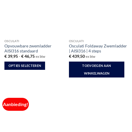
OSCULATI
OSCULATI
Opvouwbare zwemladder
Osculati Foldaway Zwemladder
AISI316 standaard
| AISI316 | 4 steps
Prijsklasse:
€
39,95
-
€
46,75
€
439,50
ex btw
ex btw
€ 39,95
tot
OPTIES SELECTEREN
TOEVOEGEN AAN
€ 46,75
Dit
WINKELWAGEN
product
heeft
meerdere
variaties.
Deze
Aanbieding!
optie
kan
gekozen
worden