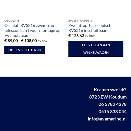
op
de
productpagina
OSCULATI
ZWEMTRAPPEN
Osculati RVS316 zwemtrap
Zwemtrap Telescopisch
telescopisch | voor montage op
RVS316 inschuifbaar
zwemplateau
€
128,63
ex btw
Prijsklasse:
€
89,00
-
€
108,00
ex btw
€ 89,00
TOEVOEGEN AAN
tot
OPTIES SELECTEREN
€ 108,00
WINKELWAGEN
Dit
product
heeft
meerdere
variaties.
Deze
Kramerswei 4G
optie
8723 EW Koudum
kan
06 5782 4278
gekozen
0515 338 044
worden
op
info@avamarine.nl
de
productpagina