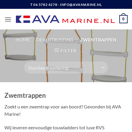
Ga
T 06 5782 4278 - INFO@AVAMARINE.NL
naar
inhoud
0
HOME
/
DEKUITRUSTING
/
ZWEMTRAPPEN
FILTER
Zwemtrappen
Zoekt u een zwemtrap voor aan boord? Gevonden bij AVA
Marine!
Wij leveren eenvoudige touwladders tot luxe RVS