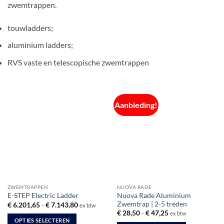
zwemtrappen.
touwladders;
aluminium ladders;
RVS vaste en telescopische zwemtrappen
Aanbieding!
ZWEMTRAPPEN
NUOVA RADE
Nuova Rade Aluminium
E-STEP Electric Ladder
Zwemtrap | 2-5 treden
Prijsklasse:
€
6.201,65
-
€
7.143,80
ex btw
€ 6.201,65
Prijsklasse:
€
28,50
-
€
47,25
ex btw
tot
€ 28,50
OPTIES SELECTEREN
€ 7.143,80