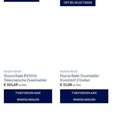
tot
OPTIES SELECTEREN
€ 47,25
Dit
Dit
product
product
heeft
heeft
meerdere
meerdere
variaties.
variaties.
Deze
Deze
optie
optie
kan
kan
gekozen
gekozen
worden
worden
op
op
de
de
productpagina
NUOVA RADE
NUOVA RADE
productpagina
Nuova Rade RVS316
Nuova Rade Touwladder
Telescopische Zwemladder
Kunststof 2 treden
€
101,69
€
15,08
ex btw
ex btw
TOEVOEGEN AAN
TOEVOEGEN AAN
WINKELWAGEN
WINKELWAGEN