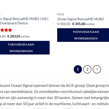
.
MOB
n Signal RescueME MOB1 | AIS |
Ocean Signal RescueME MOB2
Overboard Device
Oorspronkelijke
Huidige
€
406,00
€
345,00
ex btw
prijs
prijs
was:
is:
TOEVOEGEN AAN
€ 406,00.
€ 345,00.
ardeerd
Oorspronkelijke
Huidige
,00
€
283,05
ex btw
WINKELWAGEN
prijs
prijs
t 5
was:
is:
TOEVOEGEN AAN
€ 333,00.
€ 283,05.
WINKELWAGEN
1
2
ucent Ocean Signal opereert binnen de ACR-groep. Deze groep h
ra van wereldklasse. Ze ontwikkelen voortdurend zakelijke kanse
ten en zijn aanwezig in meer dan 30 landen. Samen met belangrijke 
p al meer dan 50 jaar actief in de maritieme, luchtvaart- en militai