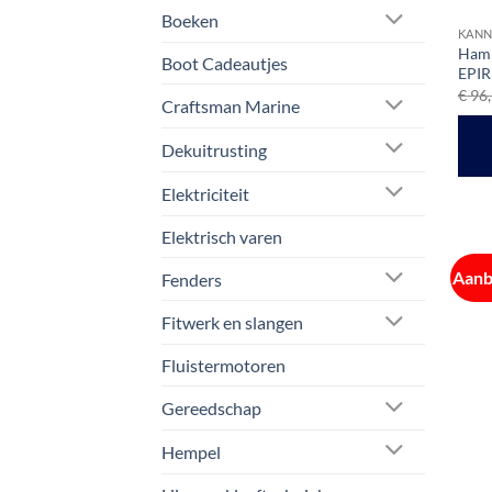
Boeken
KANN
Hamm
Boot Cadeautjes
EPIR
€
96,
Craftsman Marine
Dekuitrusting
Elektriciteit
Elektrisch varen
Aanb
Fenders
Fitwerk en slangen
Fluistermotoren
Gereedschap
Hempel