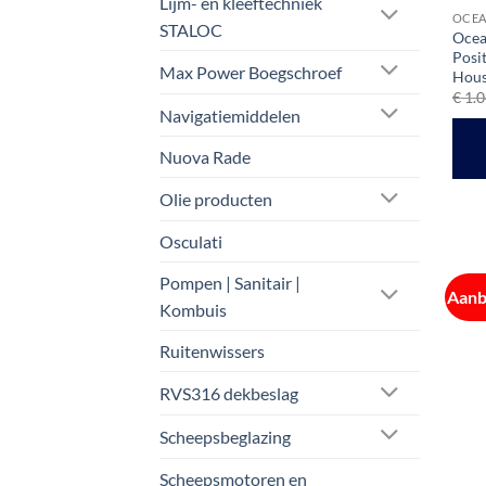
Lijm- en kleeftechniek
OCEA
STALOC
Ocea
Posi
Max Power Boegschroef
Hous
€
1.0
Navigatiemiddelen
Nuova Rade
Olie producten
Osculati
Pompen | Sanitair |
Aanb
Kombuis
Ruitenwissers
RVS316 dekbeslag
Scheepsbeglazing
Scheepsmotoren en