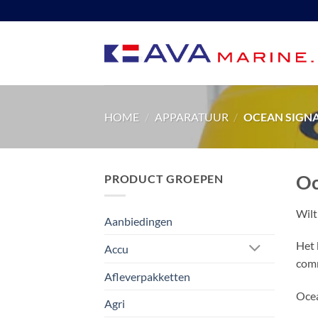
Ga
naar
inhoud
HOME
/
APPARATUUR
/
OCEAN SIGN
Oc
PRODUCT GROEPEN
Wilt
Aanbiedingen
Het 
Accu
comm
Afleverpakketten
Ocea
Agri