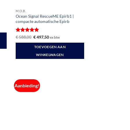
M.O.B.
Ocean Signal RescueME Epirb1 |
compacte automatische Epirb
Gewaardeerd
Oorspronkelijke
Huidige
€
588,00
€
497,50
ex btw
prijs
prijs
5
uit 5
was:
is:
TOEVOEGEN AAN
€ 588,00.
€ 497,50.
WINKELWAGEN
Aanbieding!