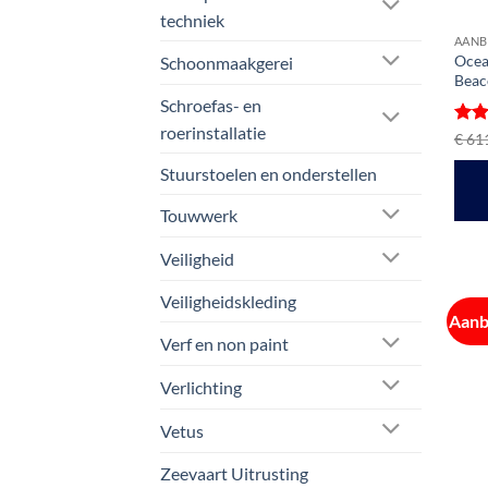
techniek
AANB
Ocea
Schoonmaakgerei
Beac
Schroefas- en
roerinstallatie
Gewa
€
611
4
ui
Stuurstoelen en onderstellen
Touwwerk
Veiligheid
Veiligheidskleding
Aanb
Verf en non paint
Verlichting
Vetus
Zeevaart Uitrusting