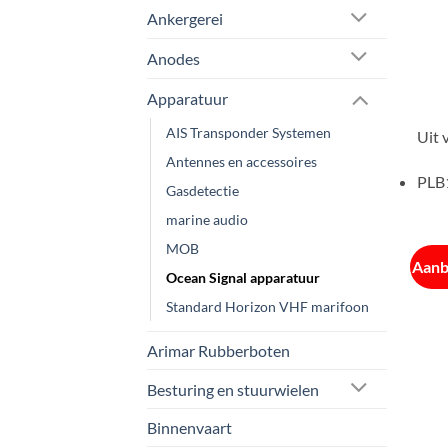
Ankergerei
Anodes
Apparatuur
AIS Transponder Systemen
Uit 
Antennes en accessoires
PLB1
Gasdetectie
marine audio
MOB
Aanb
Ocean Signal apparatuur
Standard Horizon VHF marifoon
Arimar Rubberboten
Besturing en stuurwielen
Binnenvaart