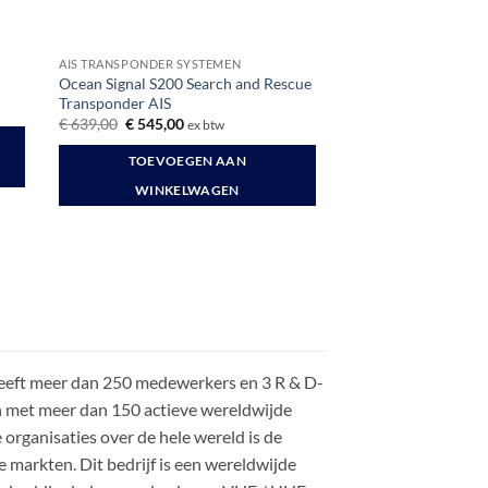
AIS TRANSPONDER SYSTEMEN
Ocean Signal S200 Search and Rescue
Transponder AIS
Oorspronkelijke
Huidige
€
639,00
€
545,00
ex btw
prijs
prijs
was:
is:
TOEVOEGEN AAN
€ 639,00.
€ 545,00.
WINKELWAGEN
eeft meer dan 250 medewerkers en 3 R & D-
n met meer dan 150 actieve wereldwijde
organisaties over de hele wereld is de
re markten. Dit bedrijf is een wereldwijde