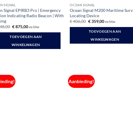
N SIGNAL
OCEAN SIGNAL
n Signal EPIRB3 Pro | Emergency
Ocean Signal M200 Maritime Surv
tion Indicating Radio Beacon | With
Locating Device
ing
Oorspronkelijke
Huidige
€
406,00
€
359,00
ex btw
prijs
prijs
Oorspronkelijke
Huidige
48,00
€
875,00
ex btw
was:
is:
prijs
prijs
TOEVOEGEN AAN
€ 406,00.
€ 359,00.
was:
is:
TOEVOEGEN AAN
€ 1.048,00.
€ 875,00.
WINKELWAGEN
WINKELWAGEN
ieding!
Aanbieding!