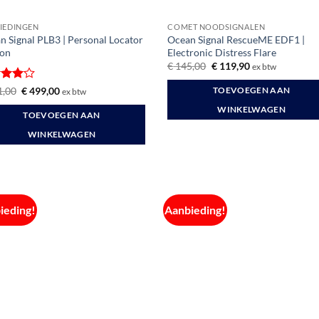
IEDINGEN
COMET NOODSIGNALEN
n Signal PLB3 | Personal Locator
Ocean Signal RescueME EDF1 |
on
Electronic Distress Flare
Oorspronkelijke
Huidige
€
145,00
€
119,90
ex btw
prijs
prijs
was:
is:
ardeerd
Oorspronkelijke
Huidige
,00
€
499,00
TOEVOEGEN AAN
ex btw
€ 145,00.
€ 119,90.
prijs
prijs
t 5
was:
is:
WINKELWAGEN
TOEVOEGEN AAN
€ 611,00.
€ 499,00.
WINKELWAGEN
ieding!
Aanbieding!