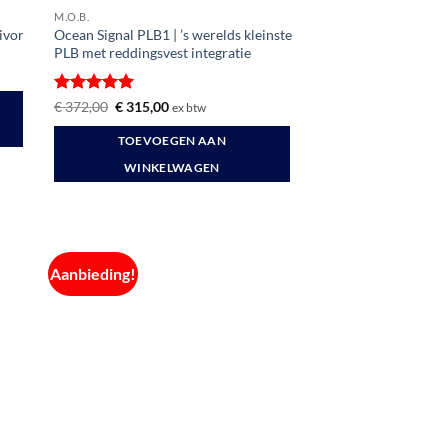
M.O.B.
ivor
Ocean Signal PLB1 | ’s werelds kleinste
PLB met reddingsvest integratie
Gewaardeerd
Oorspronkelijke
Huidige
€
372,00
€
315,00
ex btw
prijs
prijs
5
uit 5
was:
is:
TOEVOEGEN AAN
€ 372,00.
€ 315,00.
WINKELWAGEN
Aanbieding!