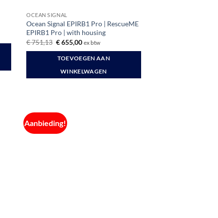
OCEAN SIGNAL
Ocean Signal EPIRB1 Pro | RescueME
EPIRB1 Pro | with housing
Oorspronkelijke
Huidige
€
751,13
€
655,00
ex btw
prijs
prijs
was:
is:
TOEVOEGEN AAN
€ 751,13.
€ 655,00.
WINKELWAGEN
Aanbieding!