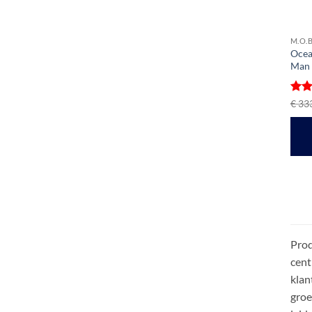
M.O.B
Ocea
Man 
Gewa
€
333
5
ui
Prod
cent
klan
groe