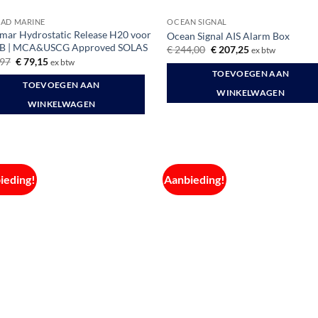
AD MARINE
OCEAN SIGNAL
ar Hydrostatic Release H20 voor
Ocean Signal AIS Alarm Box
B | MCA&USCG Approved SOLAS
Oorspronkelijke
Huidige
€
244,00
€
207,25
ex btw
prijs
prijs
Oorspronkelijke
Huidige
97
€
79,15
ex btw
was:
is:
prijs
prijs
TOEVOEGEN AAN
€ 244,00.
€ 207,25.
was:
is:
TOEVOEGEN AAN
€ 96,97.
€ 79,15.
WINKELWAGEN
WINKELWAGEN
ieding!
Aanbieding!