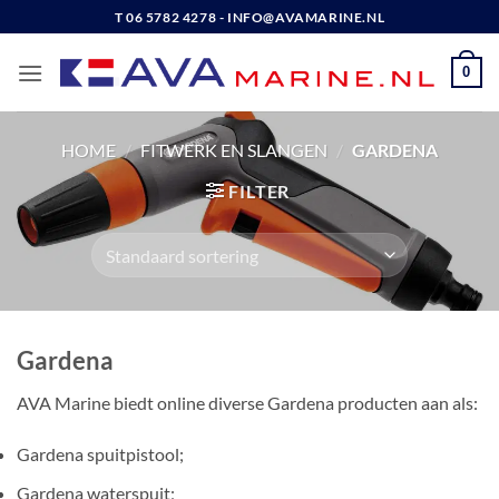
Ga
T 06 5782 4278 - INFO@AVAMARINE.NL
naar
inhoud
0
HOME
/
FITWERK EN SLANGEN
/
GARDENA
FILTER
Gardena
AVA Marine biedt online diverse Gardena producten aan als:
Gardena spuitpistool;
Gardena waterspuit;