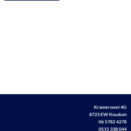
Kramerswei 4G
8723 EW Koudum
06 5782 4278
0515 338 044