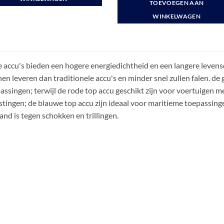
TOEVOEGEN AAN
€ 372,00.
€ 169,00.
WINKELWAGEN
 accu's bieden een hogere energiedichtheid en een langere leven
en leveren dan traditionele accu's en minder snel zullen falen. de
assingen; terwijl de rode top accu geschikt zijn voor voertuigen m
stingen; de blauwe top accu zijn ideaal voor maritieme toepassi
and is tegen schokken en trillingen.