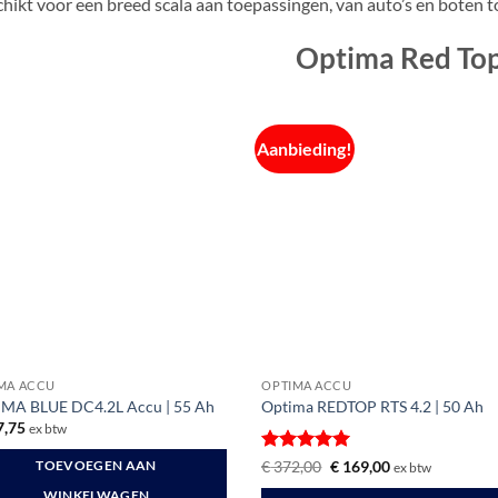
hikt voor een breed scala aan toepassingen, van auto’s en boten t
Optima Red To
Aanbieding!
MA ACCU
OPTIMA ACCU
MA BLUE DC4.2L Accu | 55 Ah
Optima REDTOP RTS 4.2 | 50 Ah
,75
ex btw
Gewaardeerd
Oorspronkelijke
Huidige
€
372,00
€
169,00
TOEVOEGEN AAN
ex btw
prijs
prijs
5
uit 5
was:
is:
WINKELWAGEN