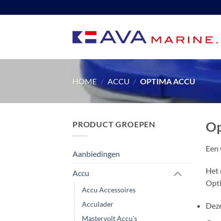
Ga
naar
inhoud
HOME
/
ACCU
/
OPTIMA ACCU
Op
PRODUCT GROEPEN
Een 
Aanbiedingen
Het 
Accu
Opti
Accu Accessoires
Acculader
Deze
Mastervolt Accu's