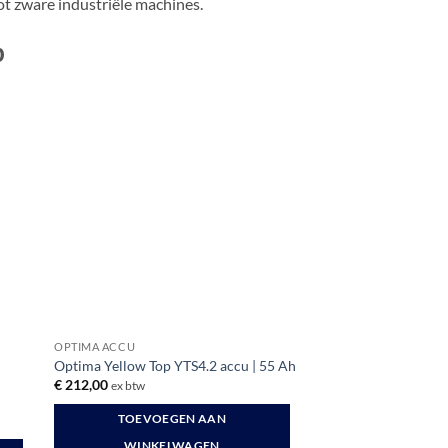
ot zware industriële machines.
p
OPTIMA ACCU
Optima Yellow Top YTS4.2 accu | 55 Ah
€
212,00
ex btw
TOEVOEGEN AAN
WINKELWAGEN