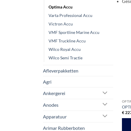
Gesc
Optima Accu
Varta Professional Accu
Victron Accu
VMF Sportline Marine Accu
VMF Truckline Accu
Wilco Royal Accu
Wilco Semi Tractie
Afleverpakketten
Agri
Ankergerei
OPTI
Anodes
OPTI
€
227
Apparatuur
Arimar Rubberboten