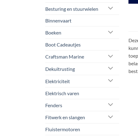
Besturing en stuurwielen
Binnenvaart
Boeken
Deze
Boot Cadeautjes
kunn
toep
Craftsman Marine
bela
Dekuitrusting
best
Elektriciteit
Elektrisch varen
Fenders
Fitwerk en slangen
Fluistermotoren