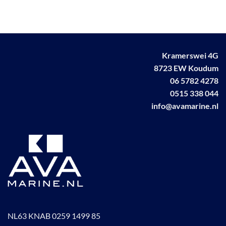
Kramerswei 4G
8723 EW Koudum
06 5782 4278
0515 338 044
info@avamarine.nl
NL63 KNAB 0259 1499 85