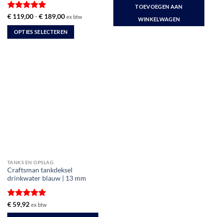
TOEVOEGEN AAN
Gewaardeerd
Prijsklasse:
€
119,00
-
€
189,00
ex btw
WINKELWAGEN
€ 119,00
5
uit 5
tot
OPTIES SELECTEREN
€ 189,00
Dit
product
heeft
meerdere
variaties.
Deze
optie
kan
gekozen
worden
op
de
TANKS EN OPSLAG
productpagina
Craftsman tankdeksel
drinkwater blauw | 13 mm
Gewaardeerd
€
59,92
ex btw
5
uit 5