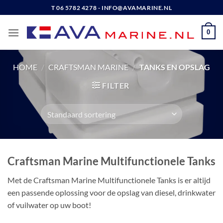
Ga
T 06 5782 4278 - INFO@AVAMARINE.NL
naar
inhoud
0
HOME
/
CRAFTSMAN MARINE
/
TANKS EN OPSLAG
FILTER
Craftsman Marine Multifunctionele Tanks
Met de Craftsman Marine Multifunctionele Tanks is er altijd
een passende oplossing voor de opslag van diesel, drinkwater
of vuilwater op uw boot!