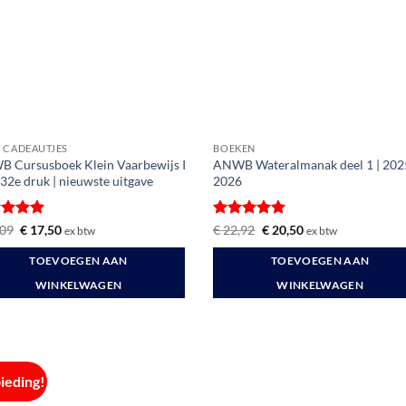
 CADEAUTJES
BOEKEN
 Cursusboek Klein Vaarbewijs I
ANWB Wateralmanak deel 1 | 202
| 32e druk | nieuwste uitgave
2026
ardeerd
Oorspronkelijke
Huidige
Gewaardeerd
Oorspronkelijke
Huidige
09
€
17,50
€
22,92
€
20,50
ex btw
ex btw
prijs
prijs
prijs
prijs
t 5
5
uit 5
was:
is:
was:
is:
TOEVOEGEN AAN
TOEVOEGEN AAN
€ 21,09.
€ 17,50.
€ 22,92.
€ 20,50.
WINKELWAGEN
WINKELWAGEN
ieding!