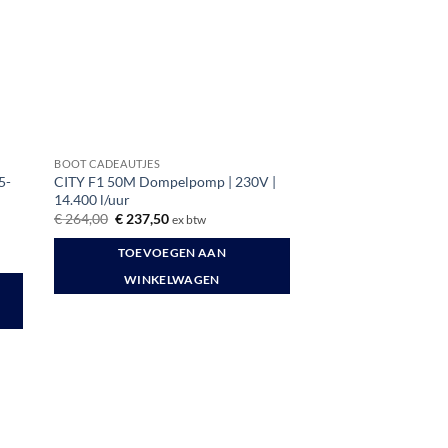
BOOT CADEAUTJES
5-
CITY F1 50M Dompelpomp | 230V |
14.400 l/uur
Oorspronkelijke
Huidige
€
264,00
€
237,50
ex btw
prijs
prijs
was:
is:
TOEVOEGEN AAN
€ 264,00.
€ 237,50.
WINKELWAGEN