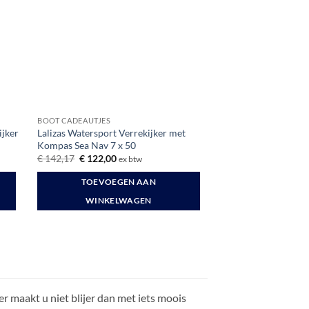
BOOT CADEAUTJES
ijker
Lalizas Watersport Verrekijker met
Kompas Sea Nav 7 x 50
Oorspronkelijke
Huidige
€
142,17
€
122,00
ex btw
prijs
prijs
was:
is:
TOEVOEGEN AAN
€ 142,17.
€ 122,00.
WINKELWAGEN
r maakt u niet blijer dan met iets moois