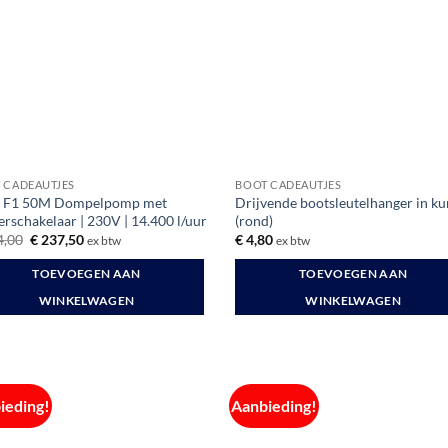
 CADEAUTJES
BOOT CADEAUTJES
 F1 50M Dompelpomp met
Drijvende bootsleutelhanger in ku
erschakelaar | 230V | 14.400 l/uur
(rond)
Oorspronkelijke
Huidige
,00
€
237,50
€
4,80
ex btw
ex btw
prijs
prijs
was:
is:
TOEVOEGEN AAN
TOEVOEGEN AAN
€ 264,00.
€ 237,50.
WINKELWAGEN
WINKELWAGEN
ieding!
Aanbieding!