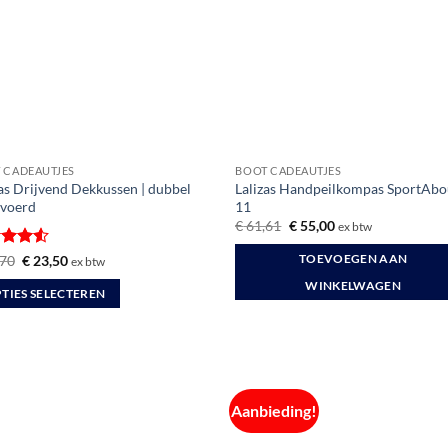
 CADEAUTJES
BOOT CADEAUTJES
zas Drijvend Dekkussen | dubbel
Lalizas Handpeilkompas SportAbo
evoerd
11
Oorspronkelijke
Huidige
€
61,61
€
55,00
ex btw
prijs
prijs
was:
is:
ardeerd
Oorspronkelijke
Huidige
70
€
23,50
TOEVOEGEN AAN
ex btw
€ 61,61.
€ 55,00.
prijs
prijs
it 5
was:
is:
WINKELWAGEN
TIES SELECTEREN
€ 26,70.
€ 23,50.
uct
dere
Aanbieding!
ties.