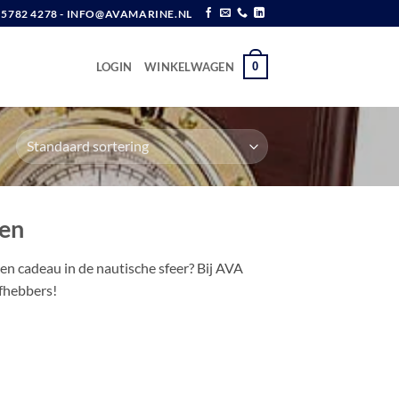
6 5782 4278 - INFO@AVAMARINE.NL
0
LOGIN
WINKELWAGEN
ken
n cadeau in de nautische sfeer? Bij AVA
fhebbers!