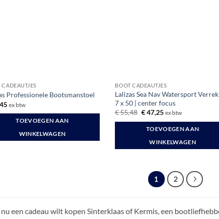
zen
en
uctpagina
 CADEAUTJES
BOOT CADEAUTJES
Lalizas Sea Nav Watersport Verrek
zas Professionele Bootsmanstoel
7 x 50 | center focus
45
ex btw
Oorspronkelijke
Huidige
€
55,48
€
47,25
ex btw
prijs
prijs
TOEVOEGEN AAN
was:
is:
TOEVOEGEN AAN
€ 55,48.
€ 47,25.
WINKELWAGEN
WINKELWAGEN
1
2
 nu een cadeau wilt kopen Sinterklaas of Kermis, een bootliefhebbe