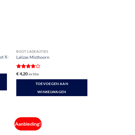
gekozen
worden
op
de
productpagina
BOOT CADEAUTJES
ut X-
Lalizas Misthoorn
Gewaardeerd
€
4,20
ex btw
4
uit 5
TOEVOEGEN AAN
WINKELWAGEN
Aanbieding!