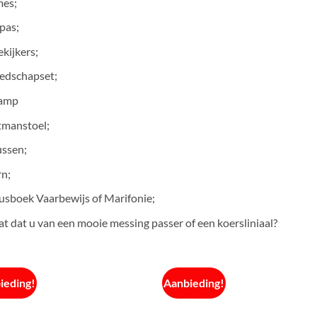
mes;
pas;
ekijkers;
edschapset;
lamp
tmanstoel;
ussen;
n;
usboek Vaarbewijs of Marifonie;
at dat u van een mooie messing passer of een koersliniaal?
ieding!
Aanbieding!