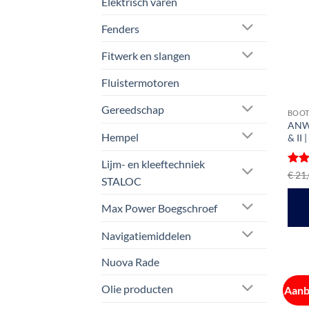
Elektrisch varen
Fenders
Fitwerk en slangen
Fluistermotoren
Gereedschap
BOOT
ANWB
Hempel
& II 
Lijm- en kleeftechniek
Gewa
€
21,
STALOC
5
ui
Max Power Boegschroef
Navigatiemiddelen
Nuova Rade
Olie producten
Aanb