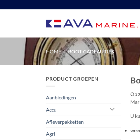
Ga
naar
inhoud
HOME
/
BOOT CADEAUTJES
Bo
PRODUCT GROEPEN
Op z
Aanbiedingen
Mari
Accu
U ku
Afleverpakketten
weer
Agri