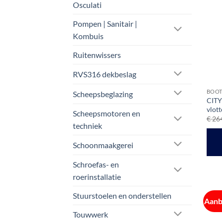
Osculati
Pompen | Sanitair |
Kombuis
Ruitenwissers
RVS316 dekbeslag
BOOT
Scheepsbeglazing
CITY
vlott
Scheepsmotoren en
€
264
techniek
Schoonmaakgerei
Schroefas- en
roerinstallatie
Stuurstoelen en onderstellen
Aanb
Touwwerk