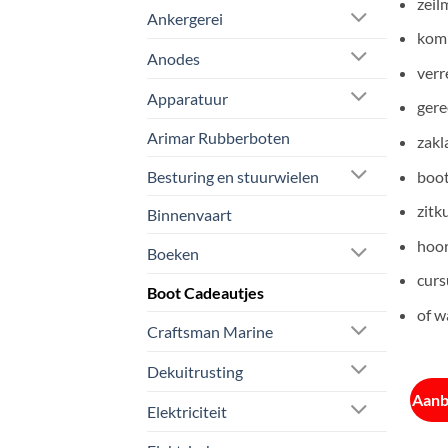
zeil
Ankergerei
kom
Anodes
verr
Apparatuur
gere
Arimar Rubberboten
zak
Besturing en stuurwielen
boo
zitk
Binnenvaart
hoor
Boeken
curs
Boot Cadeautjes
of w
Craftsman Marine
Dekuitrusting
Aanb
Elektriciteit