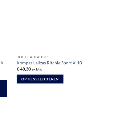
BOOT CADEAUTJES
rk
Kompas Lalizas Ritchie Sport X-10
€
48,30
ex btw
OPTIES SELECTEREN
Dit
product
heeft
meerdere
variaties.
Deze
optie
kan