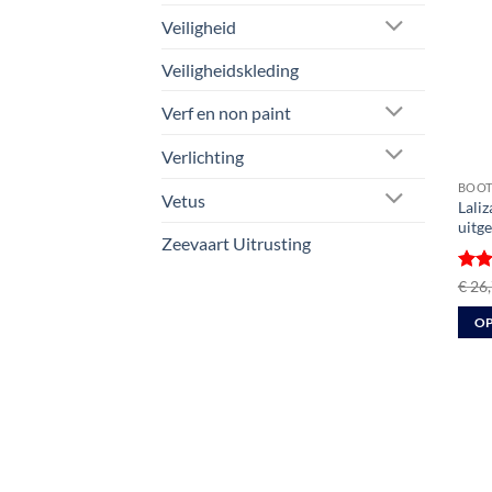
Veiligheid
Veiligheidskleding
Verf en non paint
Verlichting
BOOT
Vetus
Lali
uitg
Zeevaart Uitrusting
Gewa
€
26,
4.5
u
OP
Dit
prod
heeft
meer
varia
Deze