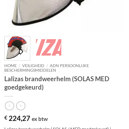
HOME
/
VEILIGHEID
/
ADN PERSOONLIJKE
BESCHERMINGSMIDDELEN
Lalizas brandweerhelm (SOLAS MED
goedgekeurd)
224,27
€
ex btw
Lalizas brandweerhelm ( SOLAS / MED goedgekeurd) |