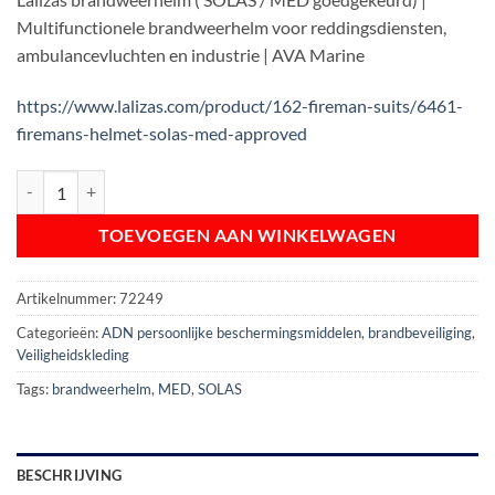
Multifunctionele brandweerhelm voor reddingsdiensten,
ambulancevluchten en industrie | AVA Marine
https://www.lalizas.com/product/162-fireman-suits/6461-
firemans-helmet-solas-med-approved
Lalizas brandweerhelm (SOLAS MED goedgekeurd) aantal
TOEVOEGEN AAN WINKELWAGEN
Artikelnummer:
72249
Categorieën:
ADN persoonlijke beschermingsmiddelen
,
brandbeveiliging
,
Veiligheidskleding
Tags:
brandweerhelm
,
MED
,
SOLAS
BESCHRIJVING