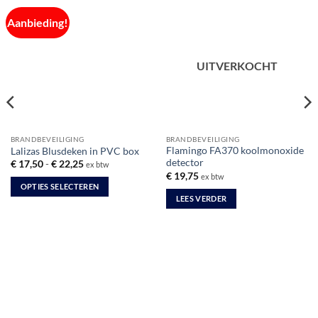
Aanbieding!
UITVERKOCHT
BRANDBEVEILIGING
BRANDBEVEILIGING
Flamingo FA370 koolmonoxide
Lalizas Blusdeken in PVC box
detector
Prijsklasse:
€
17,50
-
€
22,25
ex btw
€ 17,50
€
19,75
ex btw
tot
OPTIES SELECTEREN
€ 22,25
LEES VERDER
Dit
product
heeft
meerdere
variaties.
Deze
optie
kan