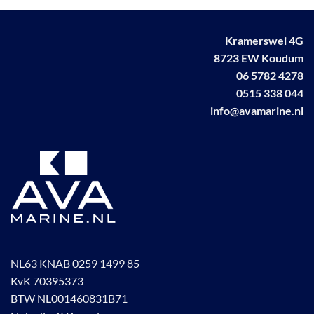
gekozen
worden
op
Kramerswei 4G
de
8723 EW Koudum
productpagina
06 5782 4278
0515 338 044
info@avamarine.nl
NL63 KNAB 0259 1499 85
KvK 70395373
BTW NL001460831B71