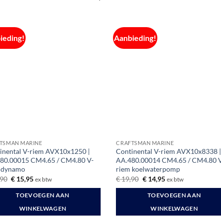
ieding!
Aanbieding!
TSMAN MARINE
CRAFTSMAN MARINE
inental V-riem AVX10x1250 |
Continental V-riem AVX10x8338 
80.00015 CM4.65 / CM4.80 V-
AA.480.00014 CM4.65 / CM4.80 
 dynamo
riem koelwaterpomp
Oorspronkelijke
Huidige
Oorspronkelijke
Huidige
90
€
15,95
€
19,90
€
14,95
ex btw
ex btw
prijs
prijs
prijs
prijs
was:
is:
was:
is:
TOEVOEGEN AAN
TOEVOEGEN AAN
€ 21,90.
€ 15,95.
€ 19,90.
€ 14,95.
WINKELWAGEN
WINKELWAGEN