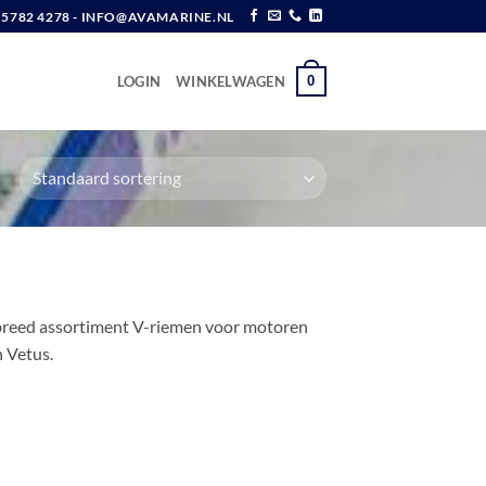
6 5782 4278 - INFO@AVAMARINE.NL
0
LOGIN
WINKELWAGEN
breed assortiment V-riemen voor motoren
n Vetus.