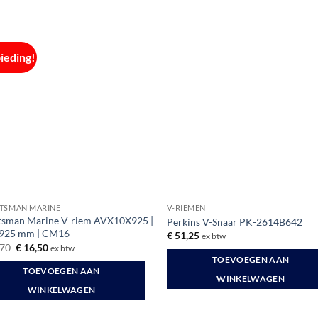
ieding!
TSMAN MARINE
V-RIEMEN
tsman Marine V-riem AVX10X925 |
Perkins V-Snaar PK-2614B642
 925 mm | CM16
€
51,25
ex btw
Oorspronkelijke
Huidige
70
€
16,50
ex btw
prijs
prijs
TOEVOEGEN AAN
was:
is:
TOEVOEGEN AAN
€ 20,70.
€ 16,50.
WINKELWAGEN
WINKELWAGEN