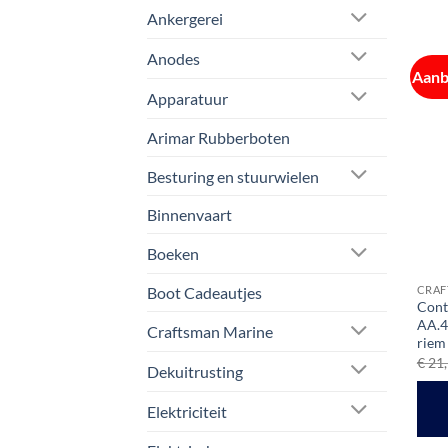
Ankergerei
Anodes
Aanb
Apparatuur
Arimar Rubberboten
Besturing en stuurwielen
Binnenvaart
Boeken
CRAF
Boot Cadeautjes
Cont
AA.4
Craftsman Marine
riem
€
21,
Dekuitrusting
Elektriciteit