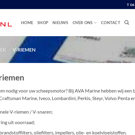
T 0
HOME
SHOP
NIEUWS
OVER ONS
CONTACT
IEK
/
V-RIEMEN
riemen
em nodig voor uw scheepsmotor? Bij AVA Marine hebben wij een 
Craftsman Marine, Iveco, Lombardini, Perkis, Steyr, Volvo Penta e
inele V-riemen / V-snaren;
ring uit voorraad;
brandstoffilters, oliefilters, impellers, olie- en koelvloeistoffen.