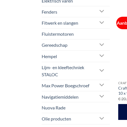
Elektrisch varen
Fenders
Aanb
Fitwerk en slangen
Fluistermotoren
Gereedschap
Hempel
Lijm- en kleeftechniek
STALOC
CRAF
Max Power Boegschroef
Craf
10 x
Navigatiemiddelen
€
20,
Nuova Rade
Olie producten