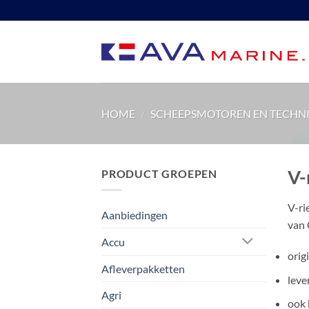
Ga
naar
inhoud
HOME
/
SCHEEPSMOTOREN EN TECHN
V-
PRODUCT GROEPEN
V-ri
Aanbiedingen
van 
Accu
orig
Afleverpakketten
leve
Agri
ook 