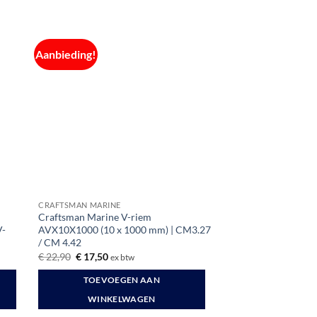
Aanbieding!
CRAFTSMAN MARINE
|
Craftsman Marine V-riem
V-
AVX10X1000 (10 x 1000 mm) | CM3.27
/ CM 4.42
Oorspronkelijke
Huidige
€
22,90
€
17,50
ex btw
prijs
prijs
was:
is:
TOEVOEGEN AAN
€ 22,90.
€ 17,50.
WINKELWAGEN