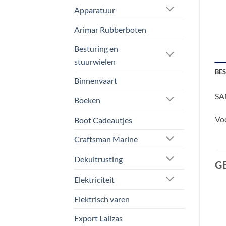
Apparatuur
Arimar Rubberboten
Besturing en
stuurwielen
BE
Binnenvaart
SA
Boeken
Voo
Boot Cadeautjes
Craftsman Marine
Dekuitrusting
G
Elektriciteit
Elektrisch varen
Aanbieding!
Export Lalizas