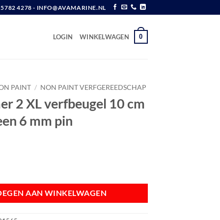
6 5782 4278 - INFO@AVAMARINE.NL
0
LOGIN
WINKELWAGEN
ON PAINT
/
NON PAINT VERFGEREEDSCHAP
 2 XL verfbeugel 10 cm
een 6 mm pin
beugel 10 cm polypropyleen 6 mm pin aantal
OEGEN AAN WINKELWAGEN