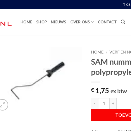
T 0
HOME
SHOP
NIEUWS
OVER ONS
CONTACT
HOME
/
VERF EN N
SAM nummer
polypropyl
1,75
€
ex btw
SAM nummer 2 XL verf
TOEV