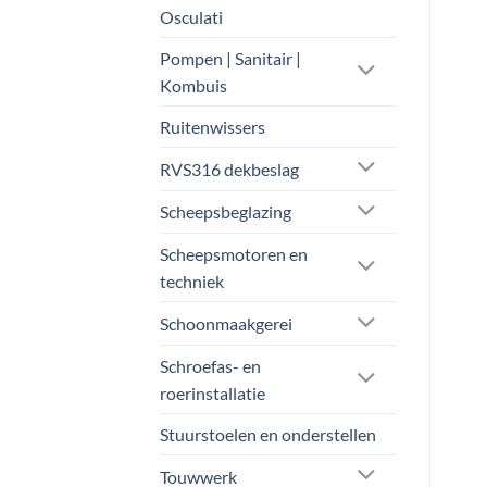
worden
op
Osculati
op
de
de
Pompen | Sanitair |
productpagina
productpagina
Kombuis
Ruitenwissers
RVS316 dekbeslag
Scheepsbeglazing
Scheepsmotoren en
techniek
Schoonmaakgerei
Schroefas- en
roerinstallatie
Stuurstoelen en onderstellen
Touwwerk