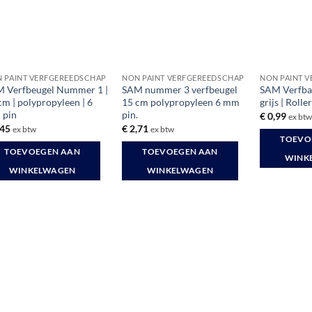
 PAINT VERFGEREEDSCHAP
NON PAINT VERFGEREEDSCHAP
NON PAINT 
 Verfbeugel Nummer 1 |
SAM nummer 3 verfbeugel
SAM Verfba
cm | polypropyleen | 6
15 cm polypropyleen 6 mm
grijs | Roll
 pin
pin.
€
0,99
ex bt
,45
€
2,71
ex btw
ex btw
TOEVO
TOEVOEGEN AAN
TOEVOEGEN AAN
WINK
WINKELWAGEN
WINKELWAGEN