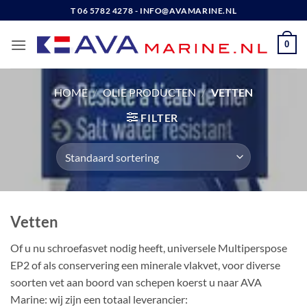
Ga
T 06 5782 4278 - INFO@AVAMARINE.NL
naar
inhoud
0
HOME
/
OLIE PRODUCTEN
/
VETTEN
FILTER
Vetten
Of u nu schroefasvet nodig heeft, universele Multiperspose
EP2 of als conservering een minerale vlakvet, voor diverse
soorten vet aan boord van schepen koerst u naar AVA
Marine: wij zijn een totaal leverancier: