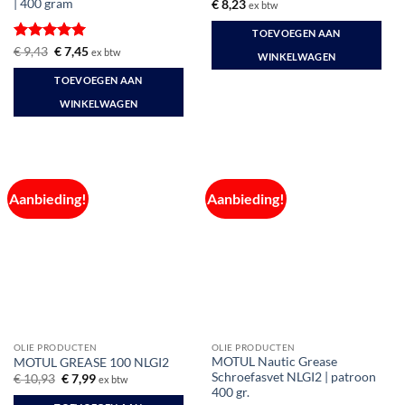
| 400 gram
€
8,23
ex btw
TOEVOEGEN AAN
Gewaardeerd
Oorspronkelijke
Huidige
€
9,43
€
7,45
ex btw
WINKELWAGEN
prijs
prijs
5
uit 5
was:
is:
TOEVOEGEN AAN
€ 9,43.
€ 7,45.
WINKELWAGEN
Aanbieding!
Aanbieding!
OLIE PRODUCTEN
OLIE PRODUCTEN
MOTUL Nautic Grease
MOTUL GREASE 100 NLGI2
Schroefasvet NLGI2 | patroon
Oorspronkelijke
Huidige
€
10,93
€
7,99
ex btw
prijs
prijs
400 gr.
was:
is: