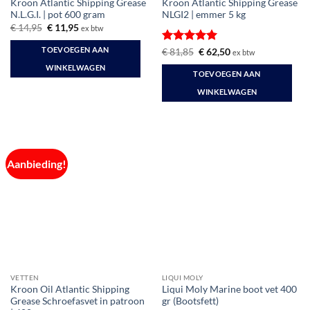
Kroon Atlantic Shipping Grease
Kroon Atlantic Shipping Grease
N.L.G.I. | pot 600 gram
NLGI2 | emmer 5 kg
Oorspronkelijke
Huidige
€
14,95
€
11,95
ex btw
prijs
prijs
was:
is:
TOEVOEGEN AAN
Gewaardeerd
Oorspronkelijke
Huidige
€
81,85
€
62,50
ex btw
€ 14,95.
€ 11,95.
prijs
prijs
5
uit 5
WINKELWAGEN
was:
is:
TOEVOEGEN AAN
€ 81,85.
€ 62,50.
WINKELWAGEN
Aanbieding!
VETTEN
LIQUI MOLY
Kroon Oil Atlantic Shipping
Liqui Moly Marine boot vet 400
Grease Schroefasvet in patroon
gr (Bootsfett)