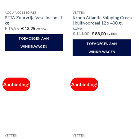
ACCU ACCESSOIRES
VETTEN
BETA Zuurvrije Vaseline pot 1
Kroon Atlantic Shipping Grease
kg
| bulkvoordeel 12 x 400 gr.
koker
Oorspronkelijke
Huidige
€
15,95
€
13,25
ex btw
prijs
prijs
Oorspronkelijke
Huidige
€
111,00
€
88,00
ex btw
was:
is:
prijs
prijs
TOEVOEGEN AAN
€ 15,95.
€ 13,25.
was:
is:
TOEVOEGEN AAN
€ 111,00.
€ 88,00.
WINKELWAGEN
WINKELWAGEN
Aanbieding!
Aanbieding!
VETTEN
VETTEN