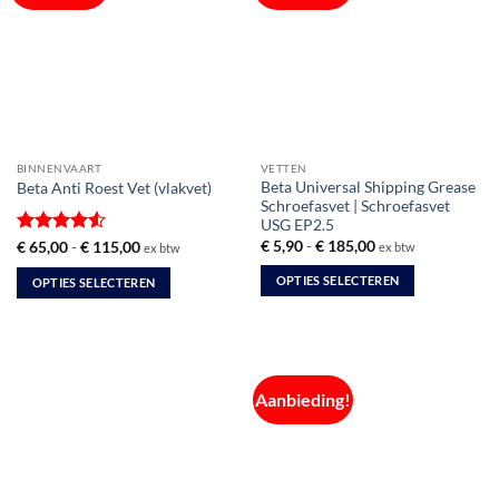
BINNENVAART
VETTEN
Beta Universal Shipping Grease
Beta Anti Roest Vet (vlakvet)
Schroefasvet | Schroefasvet
USG EP2.5
Prijsklasse:
€
5,90
-
€
185,00
Gewaardeerd
Prijsklasse:
€
65,00
-
€
115,00
ex btw
ex btw
€ 5,90
€ 65,00
4.5
uit 5
tot
tot
OPTIES SELECTEREN
OPTIES SELECTEREN
€ 185,00
€ 115,00
Dit
Dit
product
product
heeft
heeft
meerdere
meerdere
Aanbieding!
variaties.
variaties.
Deze
Deze
optie
optie
kan
kan
gekozen
gekozen