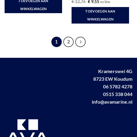
Oorspronkelijke
Huidige
TOEVOEGEN AAN
€
12,76
€
9,55
ex btw
€ 10,93.
€ 7,99.
prijs
prijs
was:
is:
WINKELWAGEN
TOEVOEGEN AAN
€ 12,76.
€ 9,55.
WINKELWAGEN
1
2
Kramerswei 4G
8723 EW Koudum
06 5782 4278
0515 338 044
info@avamarine.nl