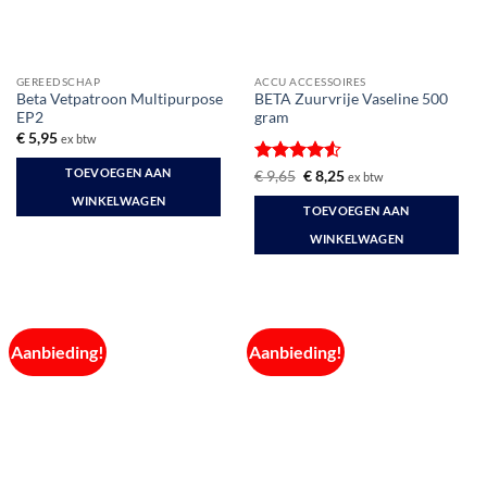
worden
worden
op
op
de
de
GEREEDSCHAP
ACCU ACCESSOIRES
productpagina
productpagina
Beta Vetpatroon Multipurpose
BETA Zuurvrije Vaseline 500
EP2
gram
€
5,95
ex btw
TOEVOEGEN AAN
Gewaardeerd
Oorspronkelijke
Huidige
€
9,65
€
8,25
ex btw
prijs
prijs
4.5
uit 5
WINKELWAGEN
was:
is:
TOEVOEGEN AAN
€ 9,65.
€ 8,25.
WINKELWAGEN
Aanbieding!
Aanbieding!