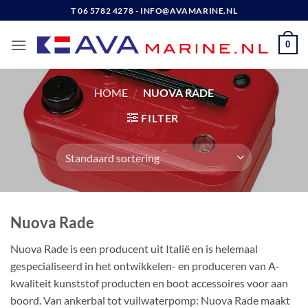
Ga
T 06 5782 4278 - INFO@AVAMARINE.NL
naar
inhoud
0
HOME
/
NUOVA RADE
FILTER
Nuova Rade
Nuova Rade is een producent uit Italië en is helemaal
gespecialiseerd in het ontwikkelen- en produceren van A-
kwaliteit kunststof producten en boot accessoires voor aan
boord. Van ankerbal tot vuilwaterpomp: Nuova Rade maakt