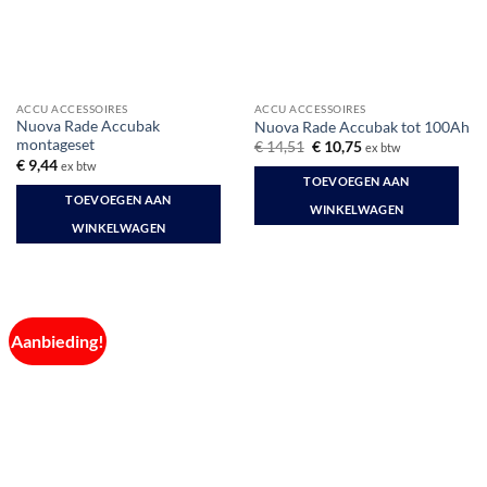
ACCU ACCESSOIRES
ACCU ACCESSOIRES
Nuova Rade Accubak
Nuova Rade Accubak tot 100Ah
montageset
Oorspronkelijke
Huidige
€
14,51
€
10,75
ex btw
prijs
prijs
€
9,44
ex btw
was:
is:
TOEVOEGEN AAN
€ 14,51.
€ 10,75.
TOEVOEGEN AAN
WINKELWAGEN
WINKELWAGEN
Aanbieding!