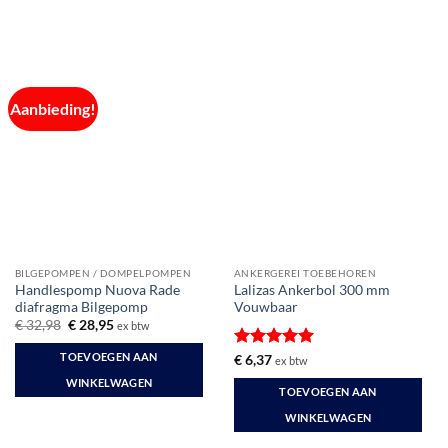
Aanbieding!
BILGEPOMPEN / DOMPELPOMPEN
ANKERGEREI TOEBEHOREN
Handlespomp Nuova Rade
Lalizas Ankerbol 300 mm
diafragma Bilgepomp
Vouwbaar
Oorspronkelijke
Huidige
€
32,98
€
28,95
ex btw
prijs
prijs
was:
is:
TOEVOEGEN AAN
Gewaardeerd
€
6,37
ex btw
€ 32,98.
€ 28,95.
5
uit 5
WINKELWAGEN
TOEVOEGEN AAN
WINKELWAGEN