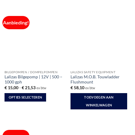
Aanbieding!
BILGEPOMPEN / DOMPELPOMPEN
LALIZAS SAFETY EQUIPMENT
Lalizas Bilgepomp | 12V | 500 –
Lalizas M.O.B. Touwladder
1000 gph
Flushmount
Prijsklasse:
€
15,00
-
€
21,53
€
58,10
ex btw
ex btw
€ 15,00
tot
OPTIES SELECTEREN
TOEVOEGEN AAN
€ 21,53
Dit
WINKELWAGEN
product
heeft
meerdere
variaties.