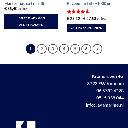
Markeringsboei met lijn
Bilgepomp | 600-1000 gph
€
85,40
ex btw
TOEVOEGEN AAN
Gewaardeerd
Prijsklasse:
€
25,32
-
€
27,58
ex btw
€ 25,32
4.5
uit 5
WINKELWAGEN
tot
OPTIES SELECTEREN
€ 27,58
Dit
product
heeft
1
2
3
4
5
6
meerdere
variaties.
Deze
optie
Kramerswei 4G
kan
gekozen
8723 EW Koudum
worden
06 5782 4278
op
0515 338 044
de
info@avamarine.nl
productpagina