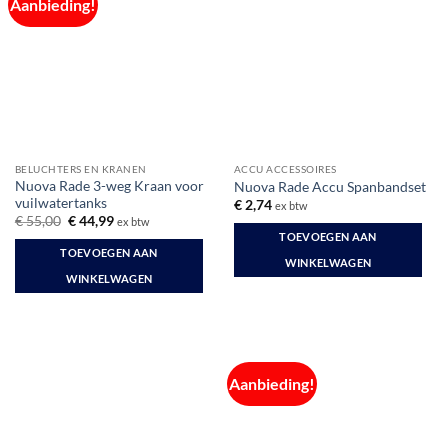
Deze
Aanbieding!
optie
kan
gekozen
worden
op
de
productpagina
BELUCHTERS EN KRANEN
ACCU ACCESSOIRES
Nuova Rade 3-weg Kraan voor
Nuova Rade Accu Spanbandset
vuilwatertanks
€
2,74
ex btw
Oorspronkelijke
Huidige
€
55,00
€
44,99
ex btw
prijs
prijs
TOEVOEGEN AAN
was:
is:
TOEVOEGEN AAN
€ 55,00.
€ 44,99.
WINKELWAGEN
WINKELWAGEN
Aanbieding!