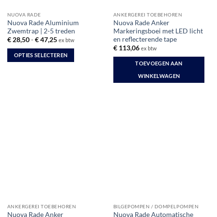
NUOVA RADE
ANKERGEREI TOEBEHOREN
Nuova Rade Aluminium
Nuova Rade Anker
Zwemtrap | 2-5 treden
Markeringsboei met LED licht
en reflecterende tape
Prijsklasse:
€
28,50
-
€
47,25
ex btw
€ 28,50
€
113,06
ex btw
tot
OPTIES SELECTEREN
€ 47,25
TOEVOEGEN AAN
Dit
product
WINKELWAGEN
heeft
meerdere
variaties.
Deze
optie
kan
gekozen
worden
op
de
productpagina
ANKERGEREI TOEBEHOREN
BILGEPOMPEN / DOMPELPOMPEN
Nuova Rade Anker
Nuova Rade Automatische