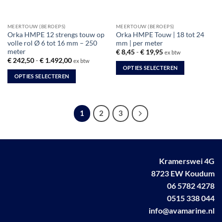
op
op
de
de
productpagina
MEERTOUW (BEROEPS)
MEERTOUW (BEROEPS)
productpagina
Orka HMPE 12 strengs touw op
Orka HMPE Touw | 18 tot 24
volle rol Ø 6 tot 16 mm – 250
mm | per meter
meter
Prijsklasse:
€
8,45
-
€
19,95
ex btw
€ 8,45
Prijsklasse:
€
242,50
-
€
1.492,00
ex btw
tot
€ 242,50
OPTIES SELECTEREN
€ 19,95
tot
OPTIES SELECTEREN
Dit
€ 1.492,00
Dit
product
product
heeft
heeft
meerdere
1
2
3
meerdere
variaties.
variaties.
Deze
Deze
optie
optie
kan
Kramerswei 4G
kan
gekozen
gekozen
8723 EW Koudum
worden
worden
op
06 5782 4278
op
de
0515 338 044
de
productpagina
info@avamarine.nl
productpagina