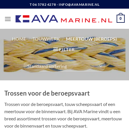
Ga
T 06 5782 4278 - INFO@AVAMARINE.NL
naar
inhoud
0
HOME
/
TOUWWERK
/
MEERTOUW (BEROEPS)
FILTER
Trossen voor de beroepsvaart
Trossen voor de beroepsvaart, touw scheepsvaart of een
meertouw voor de binnenvaart. Bij AVA Marine vindt u een
breed assortiment trossen voor de beroepsvaart, meertouw
voor de binnenvaart en touw scheepvaart.