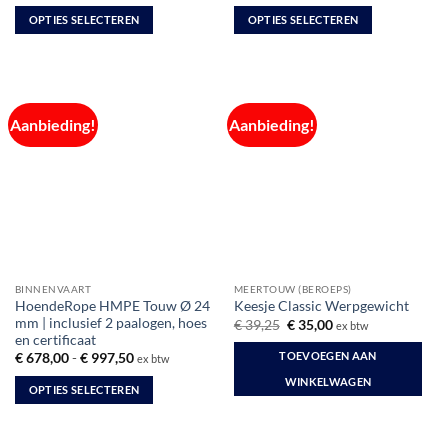
€ 564,00
€ 499,00
tot
tot
OPTIES SELECTEREN
OPTIES SELECTEREN
€ 834,00
€ 729,00
Dit
Dit
product
product
heeft
heeft
meerdere
meerdere
Aanbieding!
Aanbieding!
variaties.
variaties.
Deze
Deze
optie
optie
kan
kan
gekozen
gekozen
worden
worden
op
op
de
de
BINNENVAART
MEERTOUW (BEROEPS)
productpagina
productpagina
HoendeRope HMPE Touw Ø 24
Keesje Classic Werpgewicht
mm | inclusief 2 paalogen, hoes
Oorspronkelijke
Huidige
€
39,25
€
35,00
ex btw
prijs
prijs
en certificaat
was:
is:
Prijsklasse:
TOEVOEGEN AAN
€
678,00
-
€
997,50
ex btw
€ 39,25.
€ 35,00.
€ 678,00
tot
WINKELWAGEN
OPTIES SELECTEREN
€ 997,50
Dit
product