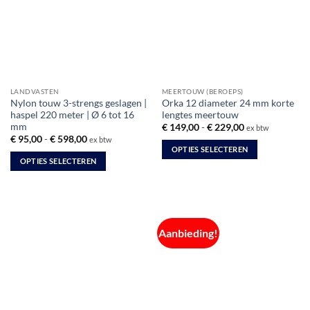
optie
kan
kan
gekozen
gekozen
worden
worden
op
op
de
de
productpagina
LANDVASTEN
MEERTOUW (BEROEPS)
productpagina
Nylon touw 3-strengs geslagen |
Orka 12 diameter 24 mm korte
haspel 220 meter | Ø 6 tot 16
lengtes meertouw
mm
Prijsklasse:
€
149,00
-
€
229,00
ex btw
€ 149,00
Prijsklasse:
€
95,00
-
€
598,00
ex btw
tot
€ 95,00
OPTIES SELECTEREN
€ 229,00
tot
OPTIES SELECTEREN
Dit
€ 598,00
Dit
product
product
heeft
heeft
meerdere
meerdere
variaties.
Aanbieding!
variaties.
Deze
Deze
optie
optie
kan
kan
gekozen
gekozen
worden
worden