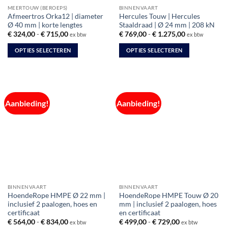
MEERTOUW (BEROEPS)
BINNENVAART
Afmeertros Orka12 | diameter
Hercules Touw | Hercules
Ø 40 mm | korte lengtes
Staaldraad | Ø 24 mm | 208 kN
Prijsklasse:
Prijsklasse:
€
324,00
-
€
715,00
€
769,00
-
€
1.275,00
ex btw
ex btw
€ 324,00
€ 769,00
tot
tot
OPTIES SELECTEREN
OPTIES SELECTEREN
€ 715,00
€ 1.275,00
Dit
Dit
product
product
heeft
heeft
meerdere
meerdere
Aanbieding!
Aanbieding!
variaties.
variaties.
Deze
Deze
optie
optie
kan
kan
gekozen
gekozen
worden
worden
op
op
de
de
BINNENVAART
BINNENVAART
productpagina
productpagina
HoendeRope HMPE Ø 22 mm |
HoendeRope HMPE Touw Ø 20
inclusief 2 paalogen, hoes en
mm | inclusief 2 paalogen, hoes
certificaat
en certificaat
Prijsklasse:
Prijsklasse:
€
564,00
-
€
834,00
€
499,00
-
€
729,00
ex btw
ex btw