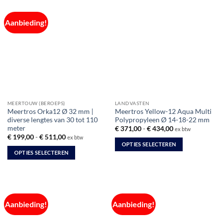
heeft
meerdere
Aanbieding!
variaties.
Deze
optie
kan
gekozen
worden
op
de
MEERTOUW (BEROEPS)
LANDVASTEN
productpagina
Meertros Orka12 Ø 32 mm |
Meertros Yellow-12 Aqua Multi
diverse lengtes van 30 tot 110
Polypropyleen Ø 14-18-22 mm
meter
Prijsklasse:
€
371,00
-
€
434,00
ex btw
€ 371,00
Prijsklasse:
€
199,00
-
€
511,00
ex btw
tot
€ 199,00
OPTIES SELECTEREN
€ 434,00
tot
OPTIES SELECTEREN
Dit
€ 511,00
Dit
product
product
heeft
heeft
meerdere
meerdere
variaties.
Aanbieding!
Aanbieding!
variaties.
Deze
Deze
optie