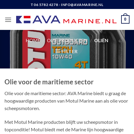
Ga
T 06 5782 4278 - INFO@AVAMARINE.NL
naar
inhoud
0
HOME
/
OLIE PRODUCTEN
/
OLIËN
FILTER
Olie voor de maritieme sector
Olie voor de maritieme sector: AVA Marine biedt u graag de
hoogwaardige producten van Motul Marine aan als olie voor
scheepsmotoren.
Met Motul Marine producten blijft uw scheepsmotor in
topconditie! Motul biedt met de Marine lijn hoogwaardige