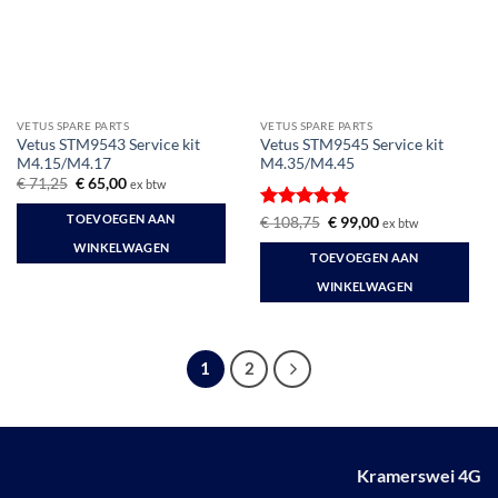
VETUS SPARE PARTS
VETUS SPARE PARTS
Vetus STM9543 Service kit
Vetus STM9545 Service kit
M4.15/M4.17
M4.35/M4.45
Oorspronkelijke
Huidige
€
71,25
€
65,00
ex btw
prijs
prijs
was:
is:
TOEVOEGEN AAN
Gewaardeerd
Oorspronkelijke
Huidige
€
108,75
€
99,00
ex btw
€ 71,25.
€ 65,00.
prijs
prijs
5
uit 5
WINKELWAGEN
was:
is:
TOEVOEGEN AAN
€ 108,75.
€ 99,00.
WINKELWAGEN
1
2
Kramerswei 4G