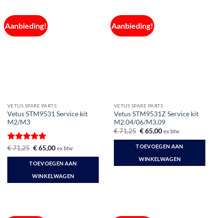
Aanbieding!
Aanbieding!
VETUS SPARE PARTS
VETUS SPARE PARTS
Vetus STM9531 Service kit
Vetus STM9531Z Service kit
M2/M3
M2.04/06/M3.09
Oorspronkelijke
Huidige
€
71,25
€
65,00
ex btw
prijs
prijs
was:
is:
TOEVOEGEN AAN
Gewaardeerd
Oorspronkelijke
Huidige
€
71,25
€
65,00
ex btw
€ 71,25.
€ 65,00.
prijs
prijs
5
uit 5
WINKELWAGEN
was:
is:
TOEVOEGEN AAN
€ 71,25.
€ 65,00.
WINKELWAGEN