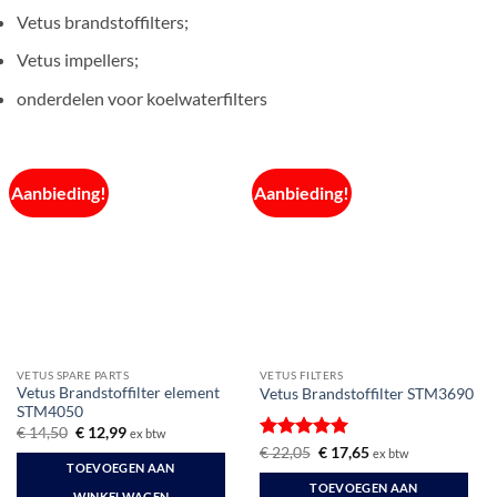
Vetus brandstoffilters;
Vetus impellers;
onderdelen voor koelwaterfilters
Aanbieding!
Aanbieding!
VETUS SPARE PARTS
VETUS FILTERS
Vetus Brandstoffilter element
Vetus Brandstoffilter STM3690
STM4050
Oorspronkelijke
Huidige
€
14,50
€
12,99
ex btw
prijs
prijs
Gewaardeerd
Oorspronkelijke
Huidige
€
22,05
€
17,65
ex btw
was:
is:
prijs
prijs
TOEVOEGEN AAN
5
uit 5
€ 14,50.
€ 12,99.
was:
is:
TOEVOEGEN AAN
€ 22,05.
€ 17,65.
WINKELWAGEN