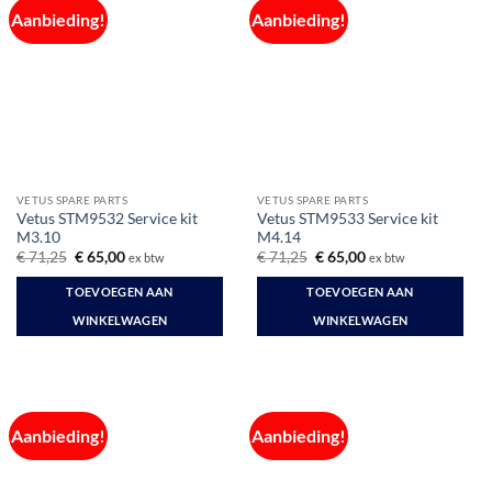
Aanbieding!
Aanbieding!
VETUS SPARE PARTS
VETUS SPARE PARTS
Vetus STM9532 Service kit
Vetus STM9533 Service kit
M3.10
M4.14
Oorspronkelijke
Huidige
Oorspronkelijke
Huidige
€
71,25
€
65,00
€
71,25
€
65,00
ex btw
ex btw
prijs
prijs
prijs
prijs
was:
is:
was:
is:
TOEVOEGEN AAN
TOEVOEGEN AAN
€ 71,25.
€ 65,00.
€ 71,25.
€ 65,00.
WINKELWAGEN
WINKELWAGEN
Aanbieding!
Aanbieding!