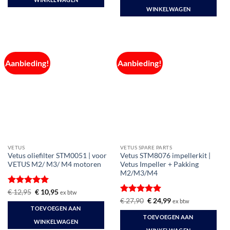
WINKELWAGEN
Aanbieding!
Aanbieding!
VETUS
VETUS SPARE PARTS
Vetus oliefilter STM0051 | voor
Vetus STM8076 impellerkit |
VETUS M2/ M3/ M4 motoren
Vetus Impeller + Pakking
M2/M3/M4
Gewaardeerd
Oorspronkelijke
Huidige
€
12,95
€
10,95
ex btw
prijs
prijs
5
uit 5
Gewaardeerd
Oorspronkelijke
Huidige
€
27,90
€
24,99
ex btw
was:
is:
prijs
prijs
5
uit 5
TOEVOEGEN AAN
€ 12,95.
€ 10,95.
was:
is:
TOEVOEGEN AAN
€ 27,90.
€ 24,99.
WINKELWAGEN