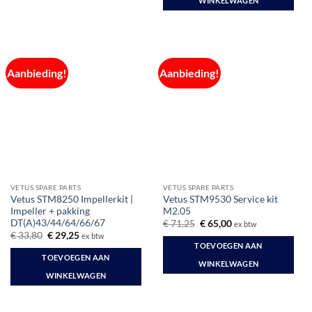
WINKELWAGEN
Aanbieding!
Aanbieding!
VETUS SPARE PARTS
VETUS SPARE PARTS
Vetus STM8250 Impellerkit |
Vetus STM9530 Service kit
Impeller + pakking
M2.05
DT(A)43/44/64/66/67
Oorspronkelijke
Huidige
€
71,25
€
65,00
ex btw
prijs
prijs
Oorspronkelijke
Huidige
€
33,80
€
29,25
ex btw
was:
is:
prijs
prijs
TOEVOEGEN AAN
€ 71,25.
€ 65,00.
was:
is:
TOEVOEGEN AAN
€ 33,80.
€ 29,25.
WINKELWAGEN
WINKELWAGEN