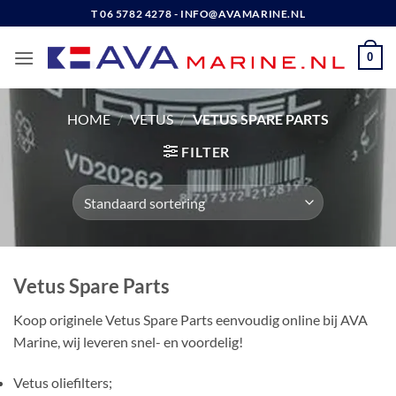
Ga
T 06 5782 4278 - INFO@AVAMARINE.NL
naar
inhoud
0
HOME
/
VETUS
/
VETUS SPARE PARTS
FILTER
Vetus Spare Parts
Koop originele Vetus Spare Parts eenvoudig online bij AVA
Marine, wij leveren snel- en voordelig!
Vetus oliefilters;