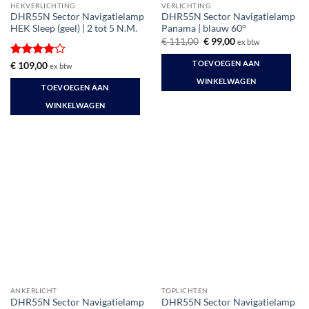
HEKVERLICHTING
VERLICHTING
DHR55N Sector Navigatielamp
DHR55N Sector Navigatielamp
HEK Sleep (geel) | 2 tot 5 N.M.
Panama | blauw 60°
Oorspronkelijke
Huidige
€
111,00
€
99,00
ex btw
prijs
prijs
was:
is:
TOEVOEGEN AAN
Gewaardeerd
€
109,00
ex btw
€ 111,00.
€ 99,00.
4
uit 5
WINKELWAGEN
TOEVOEGEN AAN
WINKELWAGEN
ANKERLICHT
TOPLICHTEN
DHR55N Sector Navigatielamp
DHR55N Sector Navigatielamp