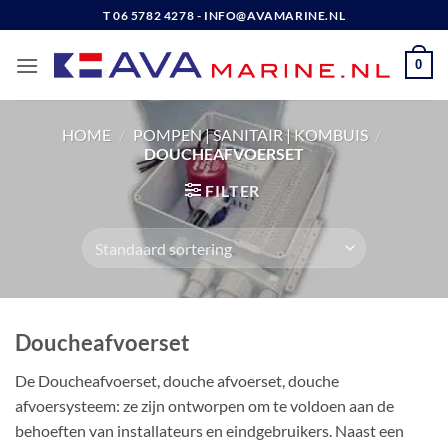
Ga
T 06 5782 4278 - INFO@AVAMARINE.NL
naar
inhoud
0
HOME
/
POMPEN | SANITAIR | KOMBUIS
/
DOUCHEAFVOERSET
FILTER
Doucheafvoerset
De Doucheafvoerset, douche afvoerset, douche
afvoersysteem: ze zijn ontworpen om te voldoen aan de
behoeften van installateurs en eindgebruikers. Naast een