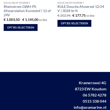
DOUCHEAFVOERSET
DOUCHEAFVOERSET
productpagina
productpagina
Rheinstrom GWH-PE
RULE Douche Afvoerset 12/24
Afvoerstation Kunststof | 12 of
V | 3028 ltr/h
24V
Oorspronkelijke
Huidige
€
202,96
€
177,75
ex btw
prijs
prijs
Prijsklasse:
€
1.003,50
-
€
1.145,00
ex btw
was:
is:
€ 1.003,50
OPTIES SELECTEREN
€ 202,96.
€ 177,75.
tot
OPTIES SELECTEREN
Dit
€ 1.145,00
Dit
product
product
heeft
heeft
meerdere
meerdere
variaties.
variaties.
Deze
Deze
optie
optie
kan
kan
gekozen
gekozen
worden
worden
op
Kramerswei 4G
op
de
8723 EW Koudum
de
productpagina
06 5782 4278
productpagina
0515 338 044
info@avamarine.nl