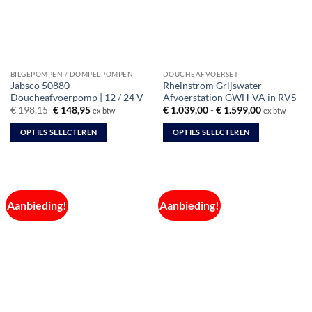
kan
kan
gekozen
gekozen
worden
worden
op
op
de
de
BILGEPOMPEN / DOMPELPOMPEN
DOUCHEAFVOERSET
productpagina
productpagina
Jabsco 50880
Rheinstrom Grijswater
Doucheafvoerpomp | 12 / 24 V
Afvoerstation GWH-VA in RVS
Oorspronkelijke
Huidige
Prijsklasse:
€
198,15
€
148,95
€
1.039,00
-
€
1.599,00
ex btw
ex btw
prijs
prijs
€ 1.039,00
was:
is:
tot
OPTIES SELECTEREN
OPTIES SELECTEREN
€ 198,15.
€ 148,95.
€ 1.599,00
Dit
Dit
product
product
heeft
heeft
meerdere
meerdere
Aanbieding!
Aanbieding!
variaties.
variaties.
Deze
Deze
optie
optie
kan
kan
gekozen
gekozen
worden
worden
op
op
de
de