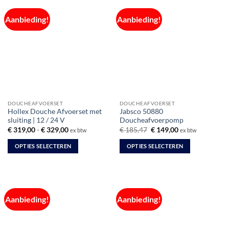
Aanbieding!
Aanbieding!
DOUCHEAFVOERSET
DOUCHEAFVOERSET
Hollex Douche Afvoerset met
Jabsco 50880
sluiting | 12 / 24 V
Doucheafvoerpomp
Prijsklasse:
Oorspronkelijke
Huidige
€
319,00
-
€
329,00
€
185,47
€
149,00
ex btw
ex btw
€ 319,00
prijs
prijs
tot
was:
is:
OPTIES SELECTEREN
OPTIES SELECTEREN
€ 329,00
€ 185,47.
€ 149,00.
Dit
Dit
product
product
heeft
heeft
meerdere
meerdere
Aanbieding!
Aanbieding!
variaties.
variaties.
Deze
Deze
optie
optie