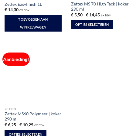
Zettex MS 70 High Tack | koker
Zettex Easyfinish 1L
290 ml
€
14,30
ex btw
Prijsklasse:
€
5,50
-
€
14,45
ex btw
€ 5,50
TOEVOEGEN AAN
tot
OPTIES SELECTEREN
€ 14,45
WINKELWAGEN
Dit
product
heeft
meerdere
variaties.
Aanbieding!
Deze
optie
kan
gekozen
worden
op
de
productpagina
ZETTEX
Zettex MS60 Polymeer | koker
290 ml
Prijsklasse:
€
6,25
-
€
10,25
ex btw
€ 6,25
tot
OPTIES SELECTEREN