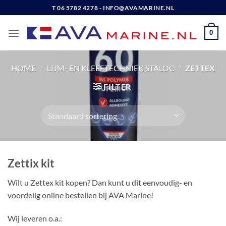
Ga
T 06 5782 4278 - INFO@AVAMARINE.NL
naar
inhoud
0
HOME
/
LIJM- EN KLEEFTECHNIEK STALOC
/
ZETTEX
FILTER
Zettix kit
Wilt u Zettex kit kopen? Dan kunt u dit eenvoudig- en
voordelig online bestellen bij AVA Marine!
Wij leveren o.a.: