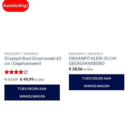
Aanbieding!
DRAAISPIT / MEERPEN
DRAAISPIT / MEERPEN
Draaispit Boot Groot model 63
DRAAISPIT KLEIN 35 CM
cm | Gegalvaniseerd
GEGALVANISEERD
€
28,06
ex btw
TOEVOEGEN AAN
Gewaardeerd
Oorspronkelijke
Huidige
€
53,89
€
49,99
ex btw
prijs
prijs
4
uit 5
WINKELWAGEN
was:
is:
TOEVOEGEN AAN
€ 53,89.
€ 49,99.
WINKELWAGEN