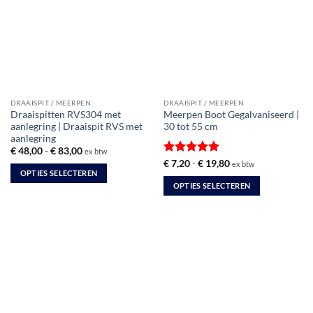
DRAAISPIT / MEERPEN
DRAAISPIT / MEERPEN
Draaispitten RVS304 met
Meerpen Boot Gegalvaniseerd |
aanlegring | Draaispit RVS met
30 tot 55 cm
aanlegring
Prijsklasse:
€
48,00
-
€
83,00
ex btw
€ 48,00
Gewaardeerd
Prijsklasse:
€
7,20
-
€
19,80
ex btw
tot
€ 7,20
OPTIES SELECTEREN
5
uit 5
€ 83,00
tot
OPTIES SELECTEREN
Dit
€ 19,80
Dit
product
product
heeft
heeft
meerdere
meerdere
variaties.
variaties.
Deze
Deze
optie
optie
kan
kan
gekozen