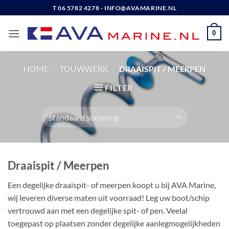
Ga
T 06 5782 4278 - INFO@AVAMARINE.NL
naar
inhoud
0
HOME
/
TOUWWERK
/
DRAAISPIT / MEERPEN
FILTER
Draaispit / Meerpen
Een degelijke draaispit- of meerpen koopt u bij AVA Marine,
wij leveren diverse maten uit voorraad! Leg uw boot/schip
vertrouwd aan met een degelijke spit- of pen. Veelal
toegepast op plaatsen zonder degelijke aanlegmogelijkheden