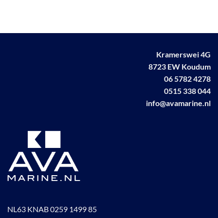
gekozen
worden
worden
op
op
de
de
productpagina
productpagina
Kramerswei 4G
8723 EW Koudum
06 5782 4278
0515 338 044
info@avamarine.nl
NL63 KNAB 0259 1499 85