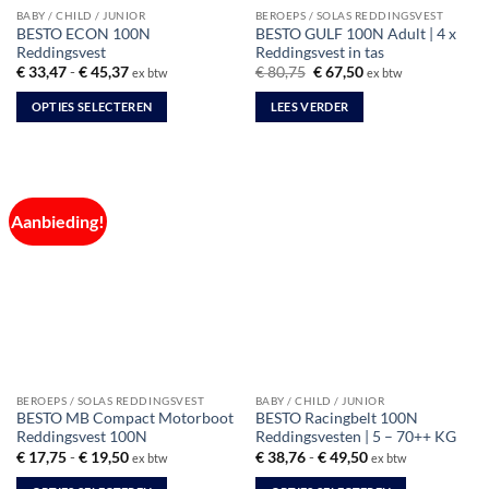
BABY / CHILD / JUNIOR
BEROEPS / SOLAS REDDINGSVEST
productpagina
BESTO ECON 100N
BESTO GULF 100N Adult | 4 x
Reddingsvest
Reddingsvest in tas
Prijsklasse:
Oorspronkelijke
Huidige
€
33,47
-
€
45,37
€
80,75
€
67,50
ex btw
ex btw
€ 33,47
prijs
prijs
tot
was:
is:
OPTIES SELECTEREN
LEES VERDER
€ 45,37
€ 80,75.
€ 67,50.
Dit
product
heeft
meerdere
Aanbieding!
variaties.
Deze
optie
kan
gekozen
worden
op
de
BEROEPS / SOLAS REDDINGSVEST
BABY / CHILD / JUNIOR
productpagina
BESTO MB Compact Motorboot
BESTO Racingbelt 100N
Reddingsvest 100N
Reddingsvesten | 5 – 70++ KG
Prijsklasse:
Prijsklasse:
€
17,75
-
€
19,50
€
38,76
-
€
49,50
ex btw
ex btw
€ 17,75
€ 38,76
tot
tot