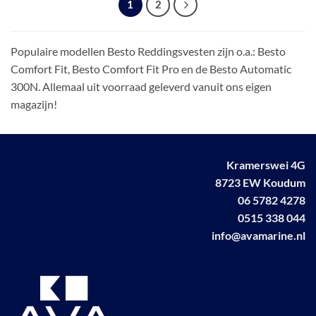
Deze
1
2
optie
kan
gekozen
Populaire modellen Besto Reddingsvesten zijn o.a.: Besto
worden
Comfort Fit, Besto Comfort Fit Pro en de Besto Automatic
op
300N. Allemaal uit voorraad geleverd vanuit ons eigen
de
magazijn!
productpagina
Kramerswei 4G
8723 EW Koudum
06 5782 4278
0515 338 044
info@avamarine.nl