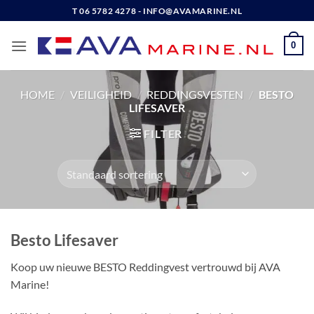
Ga
T 06 5782 4278 - INFO@AVAMARINE.NL
naar
inhoud
0
HOME
/
VEILIGHEID
/
REDDINGSVESTEN
/
BESTO
LIFESAVER
FILTER
Besto Lifesaver
Koop uw nieuwe BESTO Reddingvest vertrouwd bij AVA
Marine!