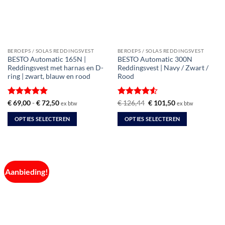
BEROEPS / SOLAS REDDINGSVEST
BEROEPS / SOLAS REDDINGSVEST
BESTO Automatic 165N |
BESTO Automatic 300N
Reddingsvest met harnas en D-
Reddingsvest | Navy / Zwart /
ring | zwart, blauw en rood
Rood
Gewaardeerd
Prijsklasse:
Gewaardeerd
Oorspronkelijke
Huidige
€
69,00
-
€
72,50
€
126,44
€
101,50
ex btw
ex btw
€ 69,00
prijs
prijs
5
uit 5
4.5
uit 5
tot
was:
is:
OPTIES SELECTEREN
OPTIES SELECTEREN
€ 72,50
€ 126,44.
€ 101,50.
Dit
Dit
product
product
heeft
heeft
meerdere
meerdere
Aanbieding!
variaties.
variaties.
Deze
Deze
optie
optie
kan
kan
gekozen
gekozen