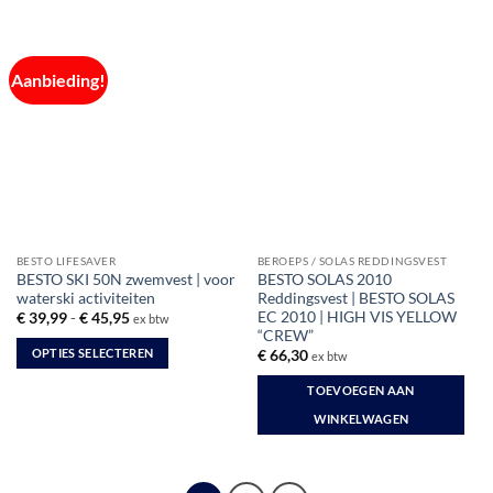
heeft
meerdere
variaties.
Deze
Aanbieding!
optie
kan
gekozen
worden
op
de
productpagina
BESTO LIFESAVER
BEROEPS / SOLAS REDDINGSVEST
BESTO SKI 50N zwemvest | voor
BESTO SOLAS 2010
waterski activiteiten
Reddingsvest | BESTO SOLAS
EC 2010 | HIGH VIS YELLOW
Prijsklasse:
€
39,99
-
€
45,95
ex btw
€ 39,99
“CREW”
tot
OPTIES SELECTEREN
€
66,30
ex btw
€ 45,95
Dit
TOEVOEGEN AAN
product
WINKELWAGEN
heeft
meerdere
variaties.