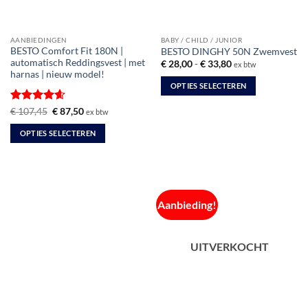
worden
worden
op
op
de
de
AANBIEDINGEN
BABY / CHILD / JUNIOR
productpagina
productpagina
BESTO Comfort Fit 180N |
BESTO DINGHY 50N Zwemvest
automatisch Reddingsvest | met
Prijsklasse:
€
28,00
-
€
33,80
ex btw
€ 28,00
harnas | nieuw model!
tot
OPTIES SELECTEREN
€ 33,80
Dit
Gewaardeerd
Oorspronkelijke
Huidige
€
107,45
€
87,50
ex btw
product
prijs
prijs
4.6
uit 5
was:
is:
heeft
OPTIES SELECTEREN
€ 107,45.
€ 87,50.
meerdere
Dit
variaties.
product
Deze
heeft
optie
meerdere
kan
Aanbieding!
variaties.
gekozen
Deze
worden
optie
UITVERKOCHT
op
kan
de
gekozen
productpagina
worden
op
de