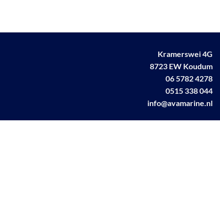
Kramerswei 4G
8723 EW Koudum
06 5782 4278
0515 338 044
info@avamarine.nl
NL63 KNAB 0259 1499 85