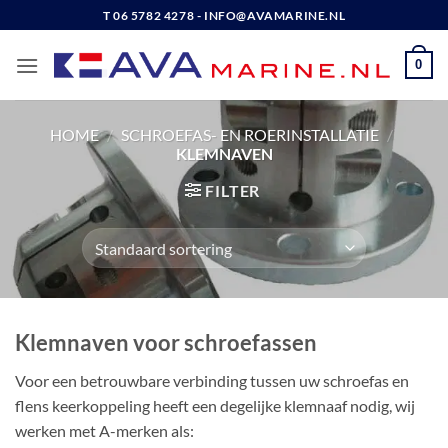
Ga
T 06 5782 4278 - INFO@AVAMARINE.NL
naar
inhoud
0
HOME
/
SCHROEFAS- EN ROERINSTALLATIE
/
KLEMNAVEN
FILTER
Klemnaven voor schroefassen
Voor een betrouwbare verbinding tussen uw schroefas en
flens keerkoppeling heeft een degelijke klemnaaf nodig, wij
werken met A-merken als: