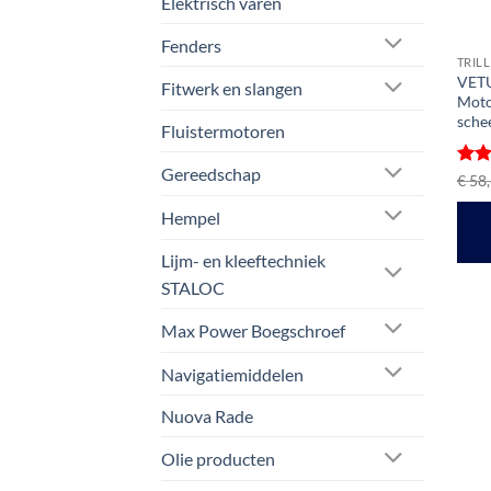
Elektrisch varen
Fenders
TRIL
VETU
Fitwerk en slangen
Moto
sche
Fluistermotoren
Gereedschap
Gewa
€
58,
5
ui
Hempel
Lijm- en kleeftechniek
STALOC
Max Power Boegschroef
Navigatiemiddelen
Nuova Rade
Olie producten