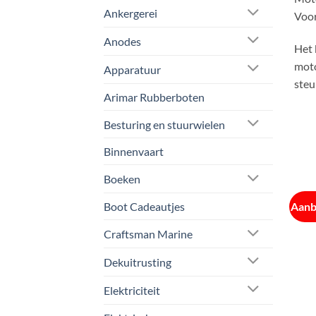
Ankergerei
Voor
Anodes
Het 
moto
Apparatuur
steu
Arimar Rubberboten
Besturing en stuurwielen
Binnenvaart
Boeken
Aanb
Boot Cadeautjes
Craftsman Marine
Dekuitrusting
Elektriciteit