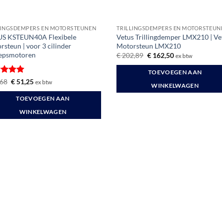
LINGSDEMPERS EN MOTORSTEUNEN
TRILLINGSDEMPERS EN MOTORSTEUN
S KSTEUN40A Flexibele
Vetus Trillingdemper LMX210 | Ve
rsteun | voor 3 cilinder
Motorsteun LMX210
epsmotoren
Oorspronkelijke
Huidige
€
202,89
€
162,50
ex btw
prijs
prijs
was:
is:
TOEVOEGEN AAN
€ 202,89.
€ 162,50.
ardeerd
Oorspronkelijke
Huidige
68
€
51,25
ex btw
WINKELWAGEN
prijs
prijs
t 5
was:
is:
TOEVOEGEN AAN
€ 58,68.
€ 51,25.
WINKELWAGEN