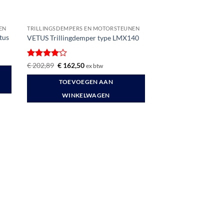
EN
TRILLINGSDEMPERS EN MOTORSTEUNEN
tus
VETUS Trillingdemper type LMX140
Gewaardeerd
Oorspronkelijke
Huidige
€
202,89
€
162,50
ex btw
prijs
prijs
4
uit 5
was:
is:
TOEVOEGEN AAN
€ 202,89.
€ 162,50.
WINKELWAGEN