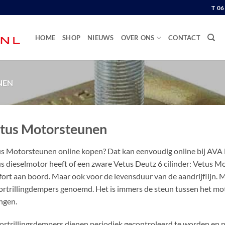
T 0
HOME
SHOP
NIEUWS
OVER ONS
CONTACT
NEN
tus Motorsteunen
s Motorsteunen online kopen? Dat kan eenvoudig online bij AVA M
s dieselmotor heeft of een zware Vetus Deutz 6 cilinder: Vetus M
ort aan boord. Maar ook voor de levensduur van de aandrijflijn
rtrillingdempers genoemd. Het is immers de steun tussen het mot
ingen.
rtrillingsdempers dienen periodiek gecontroleerd te worden en n