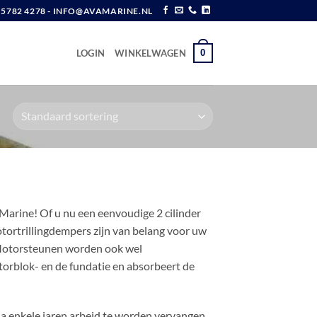
6 5782 4278 - INFO@AVAMARINE.NL
0
LOGIN
WINKELWAGEN
arine! Of u nu een eenvoudige 2 cilinder
otortrillingdempers zijn van belang voor uw
. Motorsteunen worden ook wel
orblok- en de fundatie en absorbeert de
a enkele jaren arbeid te worden vervangen.