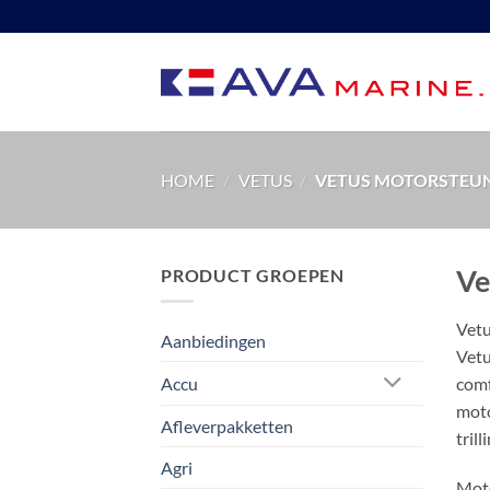
Ga
naar
inhoud
HOME
/
VETUS
/
VETUS MOTORSTEU
Ve
PRODUCT GROEPEN
Vetu
Aanbiedingen
Vetu
comf
Accu
moto
Afleverpakketten
trill
Agri
Moto