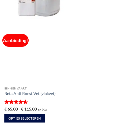
Aanbieding!
BINNENVAART
Beta Anti Roest Vet (vlakvet)
Gewaardeerd
Prijsklasse:
€
65,00
-
€
115,00
ex btw
€ 65,00
4.5
uit 5
tot
OPTIES SELECTEREN
€ 115,00
Dit