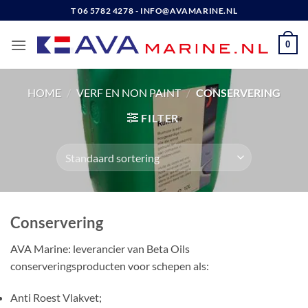
Ga
T 06 5782 4278 - INFO@AVAMARINE.NL
naar
inhoud
0
HOME
/
VERF EN NON PAINT
/
CONSERVERING
FILTER
Conservering
AVA Marine: leverancier van Beta Oils
conserveringsproducten voor schepen als:
Anti Roest Vlakvet;