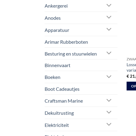
Ankergerei
Anodes
Apparatuur
Arimar Rubberboten
Besturing en stuurwielen
ZWAA
Losse
Binnenvaart
vari
€
21,
Boeken
OP
Boot Cadeautjes
Dit
Craftsman Marine
prod
heeft
Dekuitrusting
meer
varia
Elektriciteit
Deze
optie