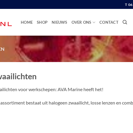
T 0
HOME
SHOP
NIEUWS
OVER ONS
CONTACT
EN
aailichten
ilichten voor werkschepen: AVA Marine heeft het!
assortiment bestaat uit halogeen zwaailicht, losse lenzen en comb