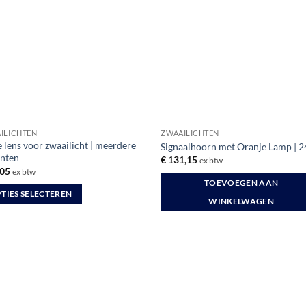
ILICHTEN
ZWAAILICHTEN
 lens voor zwaailicht | meerdere
Signaalhoorn met Oranje Lamp | 
anten
€
131,15
ex btw
05
ex btw
TOEVOEGEN AAN
TIES SELECTEREN
WINKELWAGEN
uct
dere
ties.