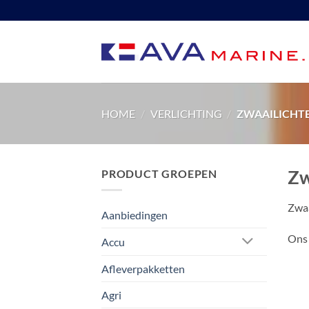
Ga
naar
inhoud
HOME
/
VERLICHTING
/
ZWAAILICHT
Zw
PRODUCT GROEPEN
Zwaa
Aanbiedingen
Ons 
Accu
Afleverpakketten
Agri