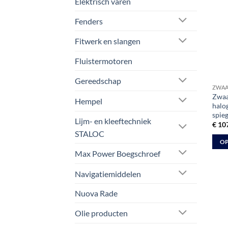
Elektrisch varen
kan
Fenders
geko
word
Fitwerk en slangen
op
de
Fluistermotoren
prod
Gereedschap
ZWAA
Zwaai
Hempel
halo
spieg
Lijm- en kleeftechniek
€
107
STALOC
OP
Max Power Boegschroef
Dit
prod
Navigatiemiddelen
heeft
meer
Nuova Rade
varia
Olie producten
Deze
optie