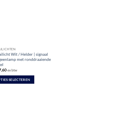
zen
en
uctpagina
ILICHTEN
licht Wit / Helder | signaal
geenlamp met ronddraaiende
el
,60
ex btw
TIES SELECTEREN
uct
dere
ties.