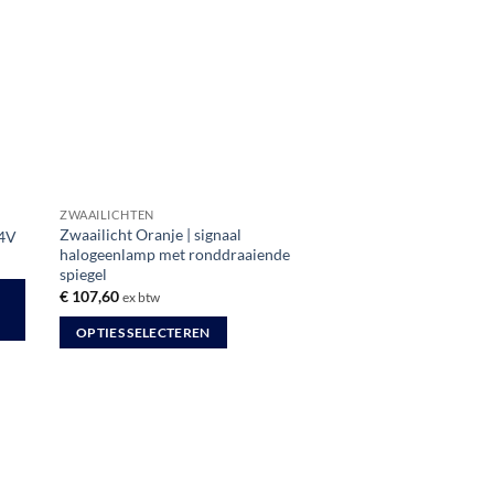
ZWAAILICHTEN
Zwaailicht Oranje | signaal
24V
halogeenlamp met ronddraaiende
spiegel
€
107,60
ex btw
OPTIES SELECTEREN
Dit
product
heeft
meerdere
variaties.
Deze