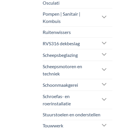
Osculati
kan
geko
Pompen | Sanitair |
word
Kombuis
op
de
Ruitenwissers
prod
RVS316 dekbeslag
Scheepsbeglazing
Scheepsmotoren en
techniek
Schoonmaakgerei
Schroefas- en
roerinstallatie
Stuurstoelen en onderstellen
Touwwerk