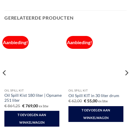
GERELATEERDE PRODUCTEN
Aanbieding!
Aanbieding!
OIL SPILL KIT
OIL SPILL KIT
Oil Spill Kist 180 liter | Opname
Oil Spill KIT in 30 liter drum
251 liter
Oorspronkelijke
Huidige
€
62,00
€
55,00
ex btw
prijs
prijs
Oorspronkelijke
Huidige
€
864,25
€
769,00
ex btw
was:
is:
prijs
prijs
TOEVOEGEN AAN
€ 62,00.
€ 55,00.
was:
is:
TOEVOEGEN AAN
€ 864,25.
€ 769,00.
WINKELWAGEN
WINKELWAGEN