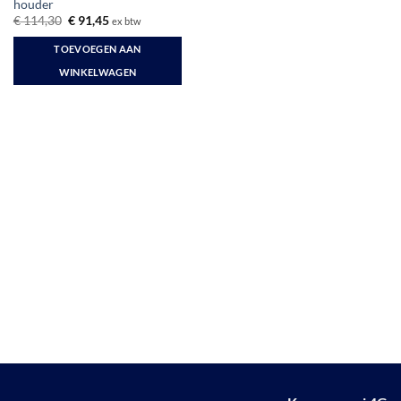
houder
Oorspronkelijke
Huidige
€
114,30
€
91,45
ex btw
prijs
prijs
was:
is:
TOEVOEGEN AAN
€ 114,30.
€ 91,45.
WINKELWAGEN