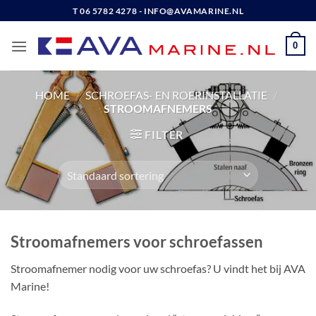
Ga
T 06 5782 4278 - INFO@AVAMARINE.NL
naar
inhoud
0
HOME
/
SCHROEFAS- EN ROERINSTALLATIE
/
STROOMAFNEMERS
FILTER
Stroomafnemers voor schroefassen
Stroomafnemer nodig voor uw schroefas? U vindt het bij AVA
Marine!