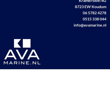
Kramerswei 4G
8723 EW Koudum
06 5782 4278
0515 338 044
info@avamarine.nl
NL63 KNAB 0259 1499 85
KvK 70395373
BTW NL001460831B71
Linkedin AVA marine
Facebook AVA/marine