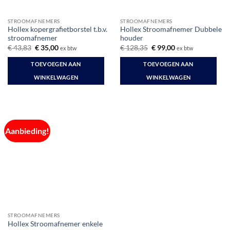
STROOMAFNEMERS
STROOMAFNEMERS
Hollex kopergrafietborstel t.b.v.
Hollex Stroomafnemer Dubbele
stroomafnemer
houder
Oorspronkelijke
Huidige
Oorspronkelijke
Huidige
€
43,83
€
35,00
€
128,35
€
99,00
ex btw
ex btw
prijs
prijs
prijs
prijs
was:
is:
was:
is:
TOEVOEGEN AAN
TOEVOEGEN AAN
€ 43,83.
€ 35,00.
€ 128,35.
€ 99,00.
WINKELWAGEN
WINKELWAGEN
Aanbieding!
STROOMAFNEMERS
Hollex Stroomafnemer enkele