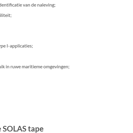
ntificatie van de naleving;
iteit;
e I-applicaties;
;
uik in ruwe maritieme omgevingen;
de SOLAS tape