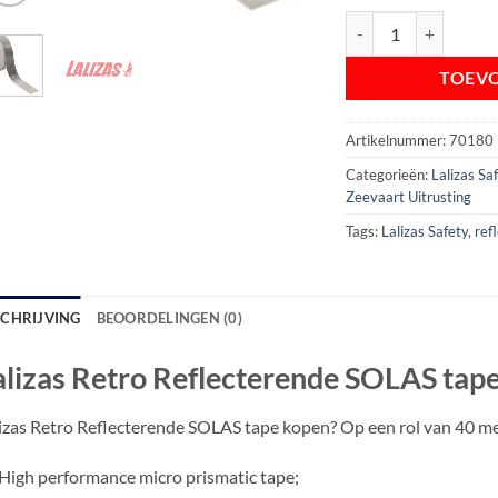
Lalizas Retro Reflecte
TOEV
Artikelnummer:
70180
Categorieën:
Lalizas S
Zeevaart Uitrusting
Tags:
Lalizas Safety
,
ref
SCHRIJVING
BEOORDELINGEN (0)
alizas Retro Reflecterende SOLAS tape 
izas Retro Reflecterende SOLAS tape kopen? Op een rol van 40 me
High performance micro prismatic tape;