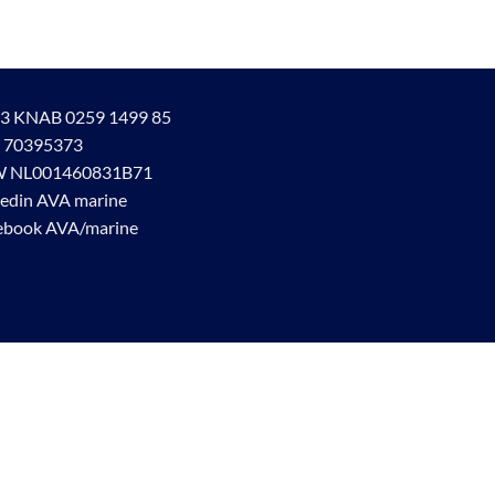
3 KNAB 0259 1499 85
 70395373
 NL001460831B71
kedin AVA marine
ebook AVA/marine