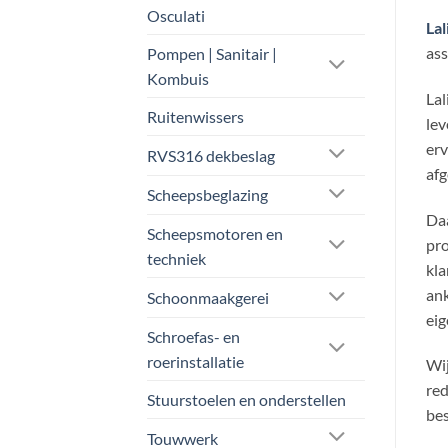
Osculati
Lal
as
Pompen | Sanitair |
Kombuis
Lal
Ruitenwissers
lev
erv
RVS316 dekbeslag
afg
Scheepsbeglazing
Daa
Scheepsmotoren en
pro
techniek
kla
ank
Schoonmaakgerei
eig
Schroefas- en
roerinstallatie
Wij
red
Stuurstoelen en onderstellen
bes
Touwwerk