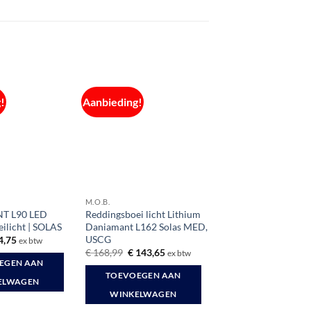
!
Aanbieding!
M.O.B.
T L90 LED
Reddingsboei licht Lithium
ilicht | SOLAS
Daniamant L162 Solas MED,
USCG
spronkelijke
Huidige
4,75
ex btw
s
prijs
Oorspronkelijke
Huidige
€
168,99
€
143,65
ex btw
:
is:
prijs
prijs
EGEN AAN
4,25.
€ 54,75.
was:
is:
TOEVOEGEN AAN
€ 168,99.
€ 143,65.
ELWAGEN
WINKELWAGEN