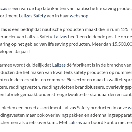
izas
is een van de top fabrikanten van nautische life saving produ
sortiment
Lalizas Safety
aan in haar
webshop
.
izas is een bedrijf dat nautische producten maakt die in ruim 125 
erancier van Lalizas Safety.
Lalizas
heeft een leidende positie op d
aring op het gebied van life saving producten. Meer dan 15.500.00
elopen 35 jaar!
rmee wordt duidelijk dat
Lalizas
dé fabrikant is in de branche van
ducten die het maken van kwaliteits safety producten op nummer 
nten in de recreatie- en commerciële sector en maakt kwaliteitspro
ers, reddingsvesten, reddingsvlotten brandblussers, overlevings
en fabriek gemaakt onder strenge kwaliteits- standaarden en cont
 bieden een breed assortiment Lalizas Safety producten in onze
w
dingsvesten maar ook overlevingspakken en ademhalingsapparaten
chermen als u iets overkomt. Met
Lalizas
aan boord kunt u met een