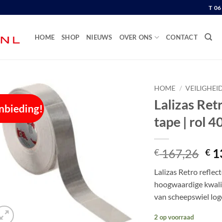
T 0
HOME
SHOP
NIEUWS
OVER ONS
CONTACT
HOME
/
VEILIGHEI
Lalizas Re
nbieding!
tape | rol 
Oor
167,26
1
€
€
pri
Lalizas Retro refle
wa
hoogwaardige kwalite
€ 1
van scheepswiel log
2 op voorraad