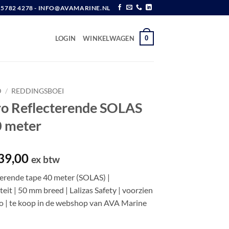
6 5782 4278 - INFO@AVAMARINE.NL
0
LOGIN
WINKELWAGEN
D
/
REDDINGSBOEI
tro Reflecterende SOLAS
40 meter
spronkelijke
Huidige
39,00
ex btw
js
prijs
cterende tape 40 meter (SOLAS) |
s:
is:
it | 50 mm breed | Lalizas Safety | voorzien
67,26.
€ 139,00.
o | te koop in de webshop van AVA Marine