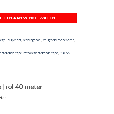
rende SOLAS tape | rol 40 meter aantal
OEGEN AAN WINKELWAGEN
afety Equipment
,
reddingsboei
,
veiligheid toebehoren
,
lecterende tape
,
retroreflecterende tape
,
SOLAS
| rol 40 meter
ter.