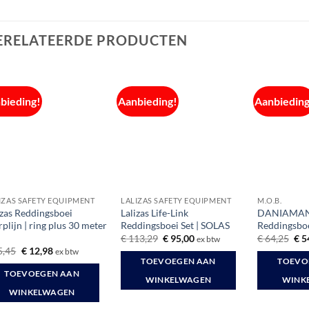
ERELATEERDE PRODUCTEN
bieding!
Aanbieding!
Aanbieding
IZAS SAFETY EQUIPMENT
LALIZAS SAFETY EQUIPMENT
M.O.B.
izas Reddingsboei
Lalizas Life-Link
DANIAMAN
plijn | ring plus 30 meter
Reddingsboei Set | SOLAS
Reddingsboe
Oorspronkelijke
Huidige
Oor
€
113,29
€
95,00
€
64,25
€
5
ex btw
prijs
prijs
prij
Oorspronkelijke
Huidige
5,45
€
12,98
ex btw
was:
is:
was
prijs
prijs
TOEVOEGEN AAN
TOEVO
€ 113,29.
€ 95,00.
€ 6
was:
is:
TOEVOEGEN AAN
€ 15,45.
€ 12,98.
WINKELWAGEN
WINK
WINKELWAGEN