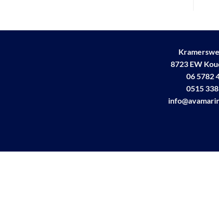
Kramerswe
8723 EW Ko
06 5782 
0515 338
info@avamarin