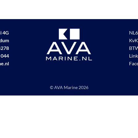
i 4G
NL6
udum
KvK
4278
BTW
 044
Lin
e.nl
Fac
© AVA Marine
2026