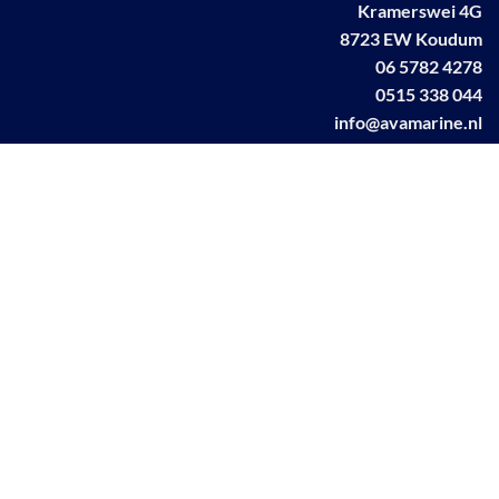
Kramerswei 4G
8723 EW Koudum
06 5782 4278
0515 338 044
info@avamarine.nl
NL63 KNAB 0259 1499 85
KvK 70395373
BTW NL001460831B71
Linkedin AVA marine
Facebook AVA/marine