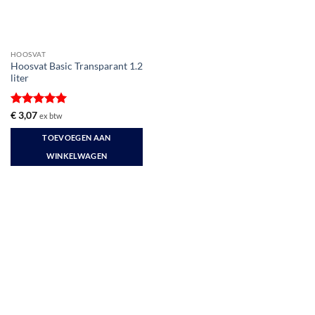
HOOSVAT
Hoosvat Basic Transparant 1.2
liter
Gewaardeerd
€
3,07
ex btw
5
uit 5
TOEVOEGEN AAN
WINKELWAGEN