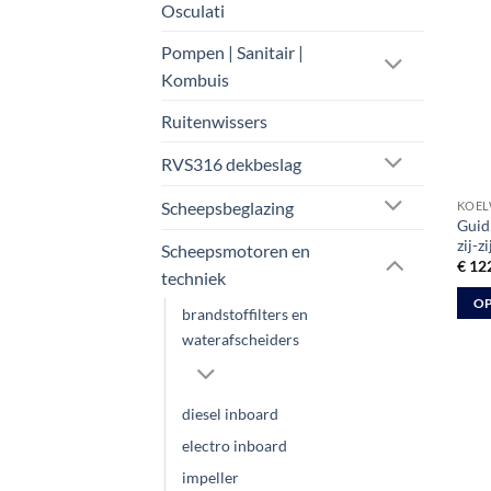
Osculati
kan
geko
Pompen | Sanitair |
word
Kombuis
op
Ruitenwissers
de
prod
RVS316 dekbeslag
Scheepsbeglazing
KOEL
Guid
zij-z
Scheepsmotoren en
€
122
techniek
OP
brandstoffilters en
Dit
waterafscheiders
prod
heeft
meer
diesel inboard
varia
electro inboard
Deze
impeller
optie