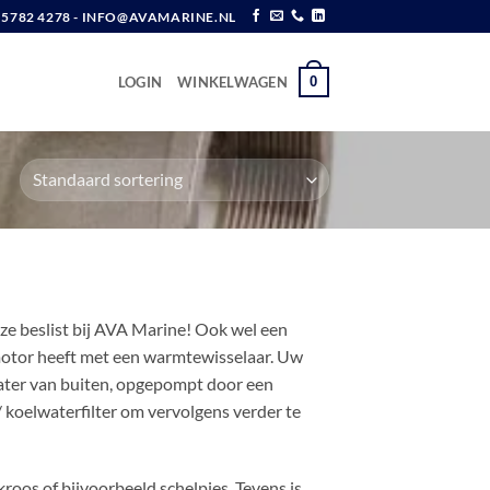
6 5782 4278 - INFO@AVAMARINE.NL
0
LOGIN
WINKELWAGEN
ze beslist bij AVA Marine! Ook wel een
smotor heeft met een warmtewisselaar. Uw
ater van buiten, opgepompt door een
 koelwaterfilter om vervolgens verder te
kroos of bijvoorbeeld schelpjes. Tevens is