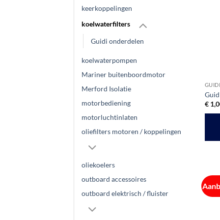
kan
keerkoppelingen
geko
koelwaterfilters
word
op
Guidi onderdelen
de
koelwaterpompen
prod
Mariner buitenboordmotor
GUID
Merford Isolatie
Guid
motorbediening
€
1,0
motorluchtinlaten
oliefilters motoren / koppelingen
oliekoelers
outboard accessoires
Aanb
outboard elektrisch / fluister