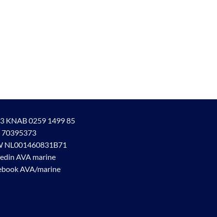
3 KNAB 0259 1499 85
 70395373
 NL001460831B71
kedin AVA marine
ebook AVA/marine