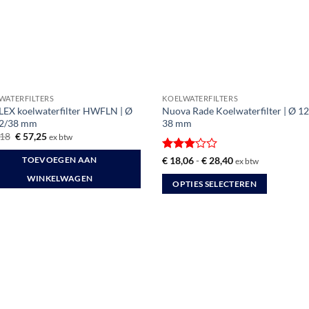
WATERFILTERS
KOELWATERFILTERS
EX koelwaterfilter HWFLN | Ø
Nuova Rade Koelwaterfilter | Ø 12
2/38 mm
38 mm
Oorspronkelijke
Huidige
18
€
57,25
ex btw
prijs
prijs
was:
is:
Gewaardeerd
Prijsklasse:
€
18,06
-
€
28,40
TOEVOEGEN AAN
ex btw
€ 66,18.
€ 57,25.
€ 18,06
3
uit 5
tot
WINKELWAGEN
OPTIES SELECTEREN
€ 28,40
Dit
product
heeft
meerdere
variaties.
Deze
optie