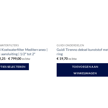
Deze
optie
zen
kan
en
gekozen
worden
op
uctpagina
de
productpagina
WATERFILTERS
GUIDI ONDERDELEN
i Koelwaterfilter Mediterraneo |
Guidi Tirenno deksel kunststof me
ij aansluiting | 1/2″ tot 2″
ring
Prijsklasse:
,25
-
€
799,00
€
19,70
ex btw
ex btw
€ 122,25
tot
TIES SELECTEREN
TOEVOEGEN AAN
€ 799,00
WINKELWAGEN
uct
dere
ties.