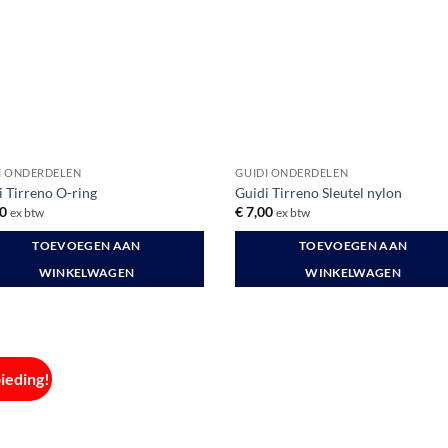
zen
en
uctpagina
I ONDERDELEN
GUIDI ONDERDELEN
i Tirreno O-ring
Guidi Tirreno Sleutel nylon
0
€
7,00
ex btw
ex btw
TOEVOEGEN AAN
TOEVOEGEN AAN
WINKELWAGEN
WINKELWAGEN
ieding!