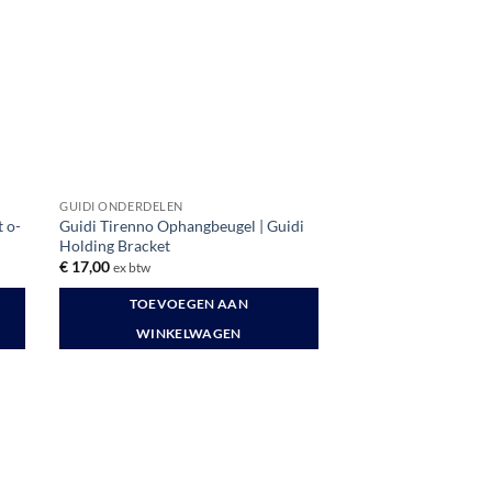
GUIDI ONDERDELEN
t o-
Guidi Tirenno Ophangbeugel | Guidi
Holding Bracket
€
17,00
ex btw
TOEVOEGEN AAN
WINKELWAGEN