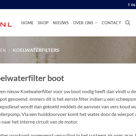
T 0
HOME
SHOP
NIEUWS
OVER ONS
CONTACT
IEK
/
KOELWATERFILTERS
elwaterfilter boot
een nieuw Koelwaterfilter voor uw boot nodig heeft dan vindt u de
pot genoemd: immers dit is het eerste filter indien u een scheep
epsdiesel wordt dan gekoeld middels de aanvoer van vers koud w
llerpomp. Via een huiddoorvoer komt het water door de wierpot /
 naar het interne circuit van de motor.
filter voorkomt ongewenst vervuiling in het systeem als wier, gras, 