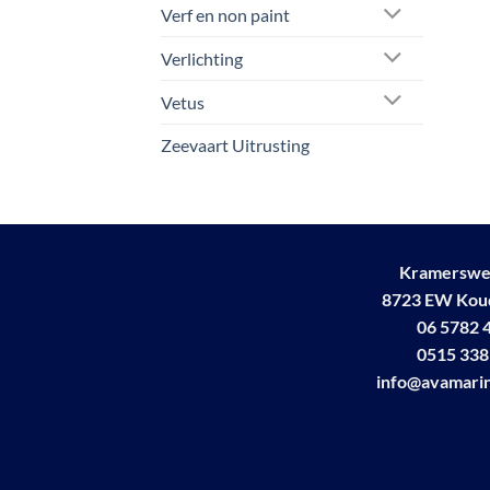
Verf en non paint
Verlichting
Vetus
Zeevaart Uitrusting
Kramerswe
8723 EW Ko
06 5782 
0515 338
info@avamarin