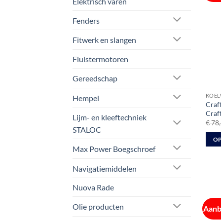
Elektrisch varen
Fenders
Fitwerk en slangen
Fluistermotoren
Gereedschap
KOEL
Hempel
Craf
Craf
Lijm- en kleeftechniek
€
78,
STALOC
OP
Max Power Boegschroef
Dit
prod
Navigatiemiddelen
heeft
meer
Nuova Rade
varia
Olie producten
Aanb
Deze
optie