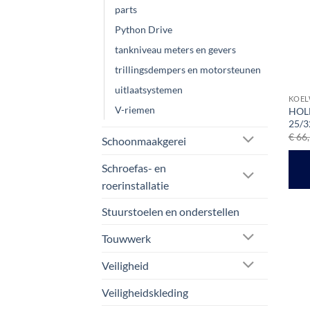
parts
Python Drive
tankniveau meters en gevers
trillingsdempers en motorsteunen
uitlaatsystemen
KOEL
V-riemen
HOLL
25/3
€
66,
Schoonmaakgerei
Schroefas- en
roerinstallatie
Stuurstoelen en onderstellen
Touwwerk
Veiligheid
Veiligheidskleding