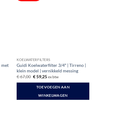
KOELWATERFILTERS
| met
Guidi Koelwaterfilter 3/4″ | Tirreno |
klein model | vernikkeld messing
Oorspronkelijke
Huidige
€
67,00
€
59,25
ex btw
prijs
prijs
was:
is:
TOEVOEGEN AAN
€ 67,00.
€ 59,25.
WINKELWAGEN