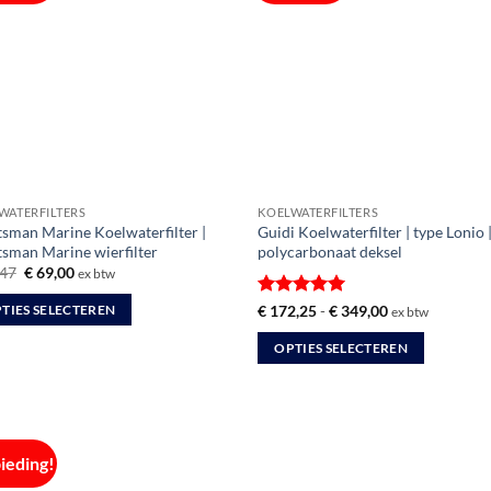
WATERFILTERS
KOELWATERFILTERS
tsman Marine Koelwaterfilter |
Guidi Koelwaterfilter | type Lonio 
tsman Marine wierfilter
polycarbonaat deksel
Oorspronkelijke
Huidige
47
€
69,00
ex btw
prijs
prijs
was:
is:
Gewaardeerd
Prijsklasse:
€
172,25
-
€
349,00
TIES SELECTEREN
ex btw
€ 78,47.
€ 69,00.
€ 172,25
5
uit 5
tot
OPTIES SELECTEREN
€ 349,00
uct
Dit
product
dere
heeft
ties.
meerdere
ieding!
variaties.