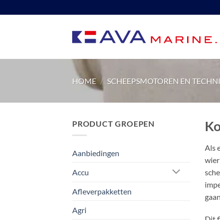
Ga
naar
inhoud
HOME
/
SCHEEPSMOTOREN EN TECHN
Ko
PRODUCT GROEPEN
Als 
Aanbiedingen
wier
sche
Accu
impe
Afleverpakketten
gaan
Agri
Dit 