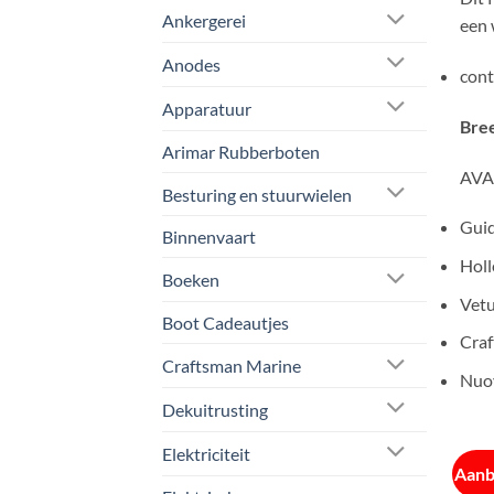
Ankergerei
een 
Anodes
cont
Apparatuur
Bree
Arimar Rubberboten
AVA 
Besturing en stuurwielen
Guid
Binnenvaart
Holl
Boeken
Vetu
Boot Cadeautjes
Craf
Craftsman Marine
Nuov
Dekuitrusting
Elektriciteit
Aanb