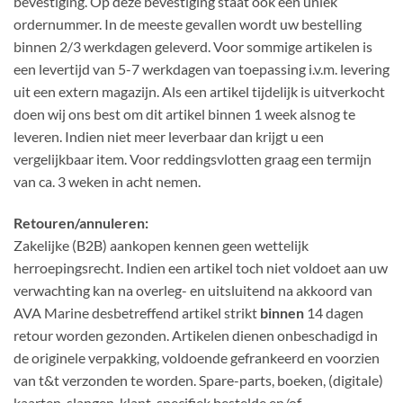
bevestiging. Op deze bevestiging staat ook een uniek
ordernummer. In de meeste gevallen wordt uw bestelling
binnen 2/3 werkdagen geleverd. Voor sommige artikelen is
een levertijd van 5-7 werkdagen van toepassing i.v.m. levering
uit een extern magazijn. Als een artikel tijdelijk is uitverkocht
doen wij ons best om dit artikel binnen 1 week alsnog te
leveren. Indien niet meer leverbaar dan krijgt u een
vergelijkbaar item. Voor reddingsvlotten graag een termijn
van ca. 3 weken in acht nemen.
Retouren/annuleren:
Zakelijke (B2B) aankopen kennen geen wettelijk
herroepingsrecht. Indien een artikel toch niet voldoet aan uw
verwachting kan na overleg- en uitsluitend na akkoord van
AVA Marine desbetreffend artikel strikt
binnen
14 dagen
retour worden gezonden. Artikelen dienen onbeschadigd in
de originele verpakking, voldoende gefrankeerd en voorzien
van t&t verzonden te worden. Spare-parts, boeken, (digitale)
kaarten, slangen, klant-specifiek bestelde en/of