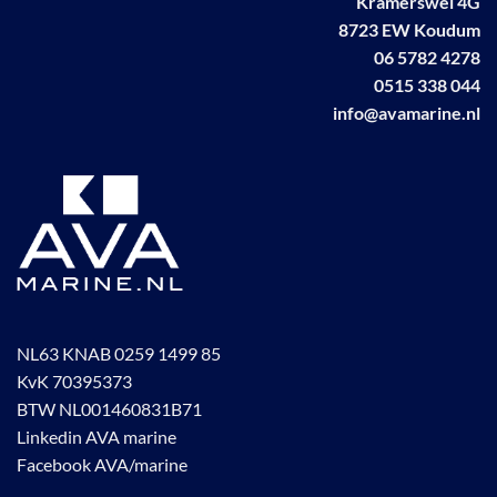
Kramerswei 4G
8723 EW Koudum
06 5782 4278
0515 338 044
info@avamarine.nl
NL63 KNAB 0259 1499 85
KvK 70395373
BTW NL001460831B71
Linkedin AVA marine
Facebook AVA/marine