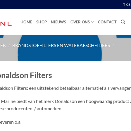
T 0
HOME
SHOP
NIEUWS
OVER ONS
CONTACT
IEK
/
BRANDSTOFFILTERS EN WATERAFSCHEIDERS
/
naldson Filters
ldson Filters: een uitstekend betaalbaar alternatief als vervanger
Marine biedt van het merk Donaldson een hoogwaardig product aan
rse producenten / automerken.
leveren o.a.