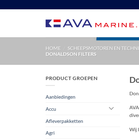
Ga
naar
inhoud
HOME
/
SCHEEPSMOTOREN EN TECHN
DONALDSON FILTERS
Do
PRODUCT GROEPEN
Dona
Aanbiedingen
AVA 
Accu
dive
Afleverpakketten
Wij 
Agri