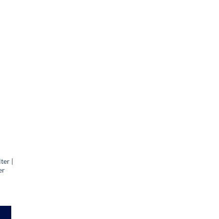
ter |
er