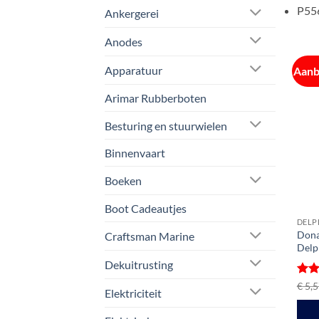
P556
Ankergerei
Anodes
Apparatuur
Aanb
Arimar Rubberboten
Besturing en stuurwielen
Binnenvaart
Boeken
Boot Cadeautjes
DELPH
Dona
Craftsman Marine
Delp
Dekuitrusting
Gewa
€
5,5
Elektriciteit
5
ui