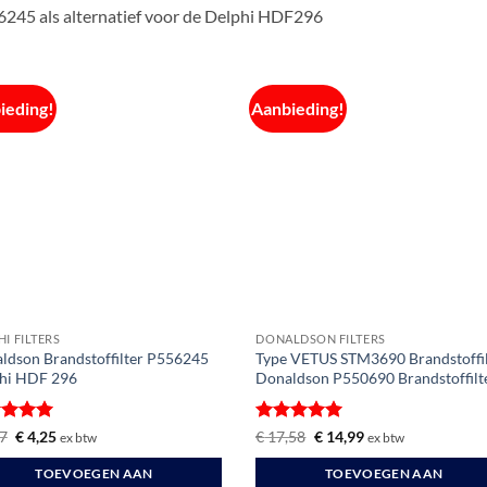
245 als alternatief voor de Delphi HDF296
ieding!
Aanbieding!
I FILTERS
DONALDSON FILTERS
ldson Brandstoffilter P556245
Type VETUS STM3690 Brandstoffil
hi HDF 296
Donaldson P550690 Brandstoffilt
ardeerd
Oorspronkelijke
Huidige
Gewaardeerd
Oorspronkelijke
Huidige
7
€
4,25
€
17,58
€
14,99
ex btw
ex btw
prijs
prijs
prijs
prijs
t 5
5
uit 5
was:
is:
was:
is:
TOEVOEGEN AAN
TOEVOEGEN AAN
€ 5,57.
€ 4,25.
€ 17,58.
€ 14,99.