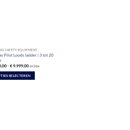
ZAS SAFETY EQUIPMENT
as Pilot Loods ladder | 3 tot 20
r
Prijsklasse:
,00
-
€
9.999,00
ex btw
€ 510,00
tot
TIES SELECTEREN
€ 9.999,00
uct
dere
ties.