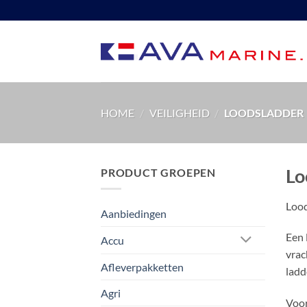
Ga
naar
inhoud
HOME
/
VEILIGHEID
/
LOODSLADDER
Lo
PRODUCT GROEPEN
Lood
Aanbiedingen
Een 
Accu
vrac
Afleverpakketten
ladd
Agri
Voor