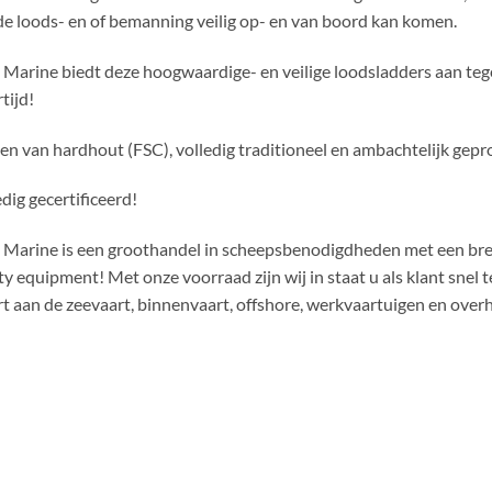
de loods- en of bemanning veilig op- en van boord kan komen.
Marine biedt deze hoogwaardige- en veilige loodsladders aan tege
tijd!
en van hardhout (FSC), volledig traditioneel en ambachtelijk gep
edig gecertificeerd!
Marine is een groothandel in scheepsbenodigdheden met een breed
ty equipment! Met onze voorraad zijn wij in staat u als klant snel
rt aan de zeevaart, binnenvaart, offshore, werkvaartuigen en overh