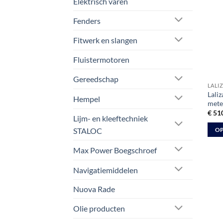
Elektrisch varen
Fenders
Fitwerk en slangen
Fluistermotoren
Gereedschap
LALI
Laliz
Hempel
mete
€
510
Lijm- en kleeftechniek
STALOC
OP
Dit
Max Power Boegschroef
prod
heeft
Navigatiemiddelen
meer
varia
Nuova Rade
Deze
Olie producten
optie
kan