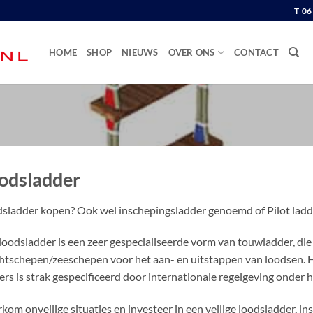
T 0
HOME
SHOP
NIEUWS
OVER ONS
CONTACT
odsladder
sladder kopen? Ook wel inschepingsladder genoemd of Pilot ladd
loodsladder is een zeer gespecialiseerde vorm van touwladder, di
htschepen/zeeschepen voor het aan- en uitstappen van loodsen. H
ers is strak gespecificeerd door internationale regelgeving onder 
kom onveilige situaties en investeer in een veilige loodsladder, in