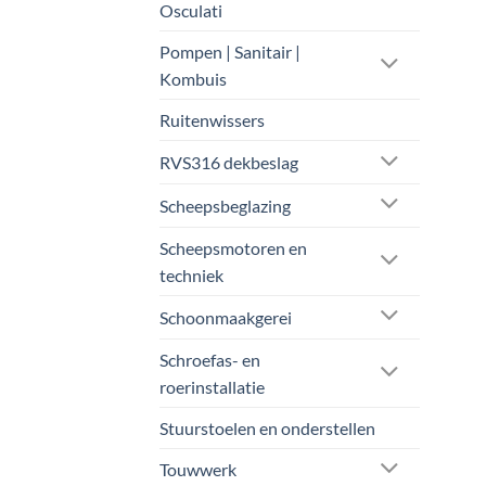
Osculati
geko
word
Pompen | Sanitair |
op
Kombuis
de
Ruitenwissers
prod
RVS316 dekbeslag
Scheepsbeglazing
Scheepsmotoren en
techniek
Schoonmaakgerei
Schroefas- en
roerinstallatie
Stuurstoelen en onderstellen
Touwwerk