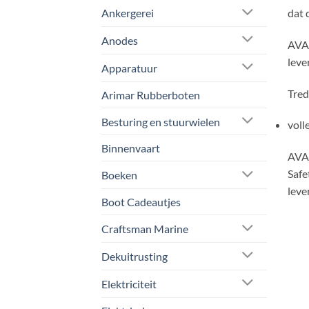
dat 
Ankergerei
Anodes
AVA 
lever
Apparatuur
Tred
Arimar Rubberboten
Besturing en stuurwielen
voll
Binnenvaart
AVA 
Safe
Boeken
leve
Boot Cadeautjes
Craftsman Marine
Dekuitrusting
Elektriciteit