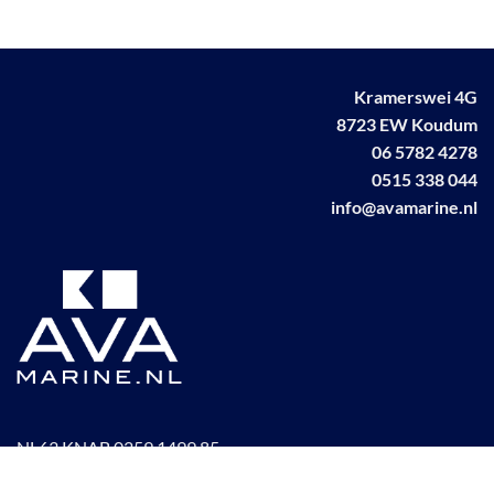
Kramerswei 4G
8723 EW Koudum
06 5782 4278
0515 338 044
info@avamarine.nl
NL63 KNAB 0259 1499 85
KvK 70395373