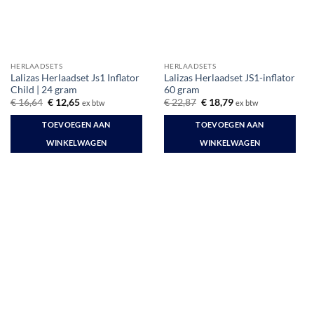
HERLAADSETS
HERLAADSETS
Lalizas Herlaadset Js1 Inflator
Lalizas Herlaadset JS1-inflator
Child | 24 gram
60 gram
Oorspronkelijke
Huidige
Oorspronkelijke
Huidige
€
16,64
€
12,65
€
22,87
€
18,79
ex btw
ex btw
prijs
prijs
prijs
prijs
was:
is:
was:
is:
TOEVOEGEN AAN
TOEVOEGEN AAN
€ 16,64.
€ 12,65.
€ 22,87.
€ 18,79.
WINKELWAGEN
WINKELWAGEN