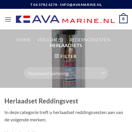
Ga
T 06 5782 4278 - INFO@AVAMARINE.NL
naar
inhoud
0
HOME
/
VEILIGHEID
/
REDDINGSVESTEN
/
HERLAADSETS
FILTER
Herlaadset Reddingsvest
In deze categorie treft u herlaadset reddingsvesten aan van
de volgende merken;