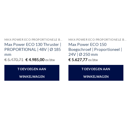
MAX-POWER ECO PROPORTIONELE BOEGSCHROEVEN
MAX-POWER ECO PROPORTIONELE BOEGSCHROEVEN
Max Power ECO 130 Thruster |
Max Power ECO 150
PROPORTIONAL | 48V | Ø 185
Boegschroef | Proportioneel |
mm
24V | Ø 250 mm
Oorspronkelijke
Huidige
€
5.470,71
€
4.985,00
€
5.627,77
ex btw
ex btw
prijs
prijs
was:
is:
TOEVOEGEN AAN
TOEVOEGEN AAN
€ 5.470,71.
€ 4.985,00.
WINKELWAGEN
WINKELWAGEN