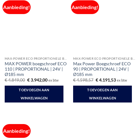
Aanbieding!
Aanbieding!
MAX-POWER ECO PROPORTIONELE BOEGSCHROEVEN
MAX-POWER ECO PROPORTIONELE BOEGSCHROEVEN
MAX POWER boegschroef ECO
Max Power Boegschroef ECO
110 | PROPORTIONAL | 24V |
90 | PROPORTIONAL | 24V |
Ø185 mm
Ø185 mm
Oorspronkelijke
Huidige
Oorspronkelijke
Huidige
€
4.849,00
€
3.942,00
€
4.598,57
€
4.191,53
ex btw
ex btw
prijs
prijs
prijs
prijs
was:
is:
was:
is:
TOEVOEGEN AAN
TOEVOEGEN AAN
€ 4.849,00.
€ 3.942,00.
€ 4.598,57.
€ 4.191,53.
WINKELWAGEN
WINKELWAGEN
Aanbieding!