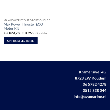
MAX-POWER ECO PROPORTIONELE BOEGSCHROEVEN
Max Power Thruster ECO
Motor Kit
Prijsklasse:
€
4.023,78
-
€
4.965,52
ex btw
€ 4.023,78
tot
OPTIES SELECTEREN
€ 4.965,52
Dit
product
heeft
meerdere
variaties.
Kramerswei 4G
Deze
optie
8723 EW Koudum
kan
06 5782 4278
gekozen
0515 338 044
worden
info@avamarine.nl
op
de
productpagina