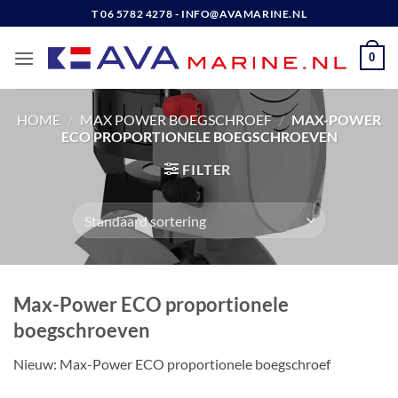
Ga
T 06 5782 4278 - INFO@AVAMARINE.NL
naar
inhoud
0
HOME
/
MAX POWER BOEGSCHROEF
/
MAX-POWER
ECO PROPORTIONELE BOEGSCHROEVEN
FILTER
Max-Power ECO proportionele
boegschroeven
Nieuw: Max-Power ECO proportionele boegschroef