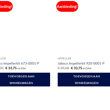
ieding!
Aanbieding!
LLER
IMPELLER
co Impellerkit 673-0001-P
Jabsco Impellerkit 920-0001-P
Oorspronkelijke
Huidige
Oorspronkelijke
Huidige
35
€
33,75
€
39,68
€
33,75
ex btw
ex btw
prijs
prijs
prijs
prijs
was:
is:
was:
is:
TOEVOEGEN AAN
TOEVOEGEN AAN
€ 37,35.
€ 33,75.
€ 39,68.
€ 33,75.
WINKELWAGEN
WINKELWAGEN