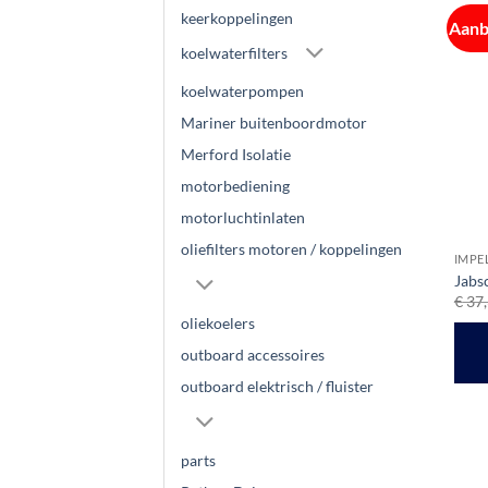
keerkoppelingen
Aanb
koelwaterfilters
koelwaterpompen
Mariner buitenboordmotor
Merford Isolatie
motorbediening
motorluchtinlaten
oliefilters motoren / koppelingen
IMPE
Jabs
€
37,
oliekoelers
outboard accessoires
outboard elektrisch / fluister
parts