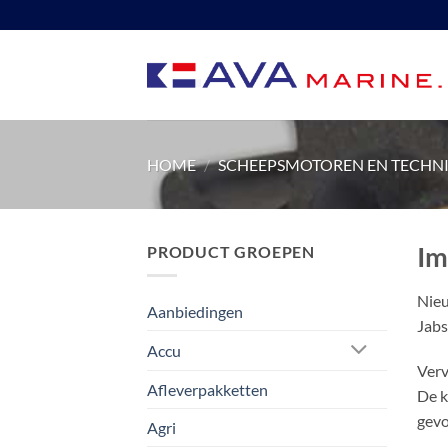
Ga
naar
inhoud
HOME
/
SCHEEPSMOTOREN EN TECHN
Im
PRODUCT GROEPEN
Nieu
Aanbiedingen
Jabs
Accu
Verv
Afleverpakketten
De k
gevo
Agri