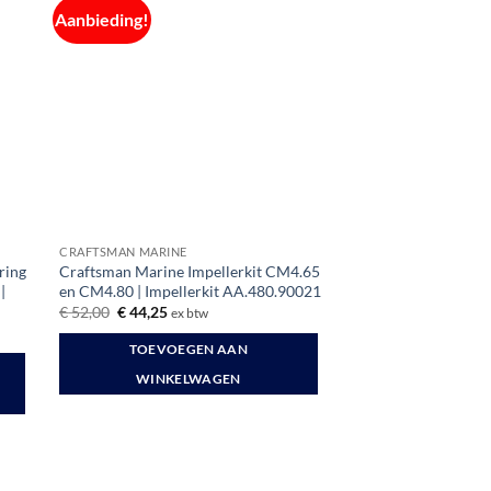
Aanbieding!
CRAFTSMAN MARINE
ring
Craftsman Marine Impellerkit CM4.65
|
en CM4.80 | Impellerkit AA.480.90021
Oorspronkelijke
Huidige
€
52,00
€
44,25
ex btw
prijs
prijs
was:
is:
TOEVOEGEN AAN
€ 52,00.
€ 44,25.
WINKELWAGEN