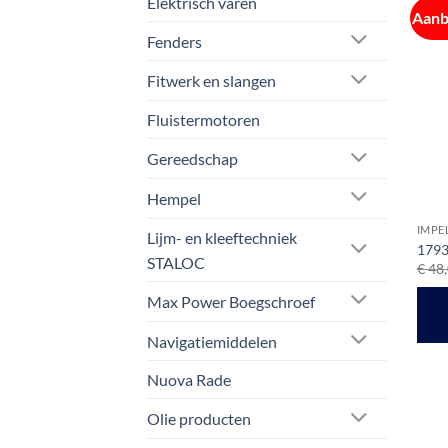
Elektrisch varen
Aanb
Fenders
Fitwerk en slangen
Fluistermotoren
Gereedschap
Hempel
IMPE
Lijm- en kleeftechniek
1793
STALOC
€
48,
Max Power Boegschroef
Navigatiemiddelen
Nuova Rade
Olie producten