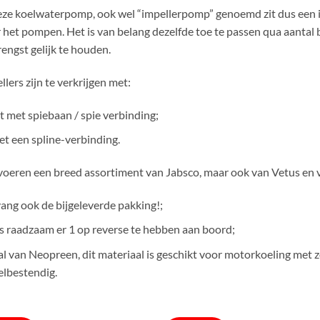
eze koelwaterpomp, ook wel “impellerpomp” genoemd zit dus een i
 het pompen. Het is van belang dezelfde toe te passen qua aantal 
engst gelijk te houden.
llers zijn te verkrijgen met:
t met spiebaan / spie verbinding;
et een spline-verbinding.
voeren een breed assortiment van Jabsco, maar ook van Vetus en
ang ook de bijgeleverde pakking!;
is raadzaam er 1 op reverse te hebben aan boord;
al van Neopreen, dit materiaal is geschikt voor motorkoeling met zo
elbestendig.