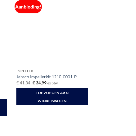
Aanbieding!
IMPELLER
Jabsco Impellerkit 1210-0001-P
Oorspronkelijke
Huidige
€
41,34
€
34,99
ex btw
prijs
prijs
was:
is:
TOEVOEGEN AAN
€ 41,34.
€ 34,99.
WINKELWAGEN