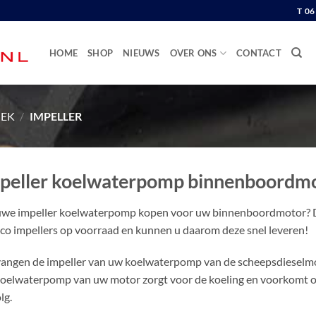
T 0
HOME
SHOP
NIEUWS
OVER ONS
CONTACT
IEK
/
IMPELLER
peller koelwaterpomp binnenboordm
we impeller koelwaterpomp kopen voor uw binnenboordmotor? Da
co impellers op voorraad en kunnen u daarom deze snel leveren!
angen de impeller van uw koelwaterpomp van de scheepsdieselmotor 
oelwaterpomp van uw motor zorgt voor de koeling en voorkomt ov
lg.