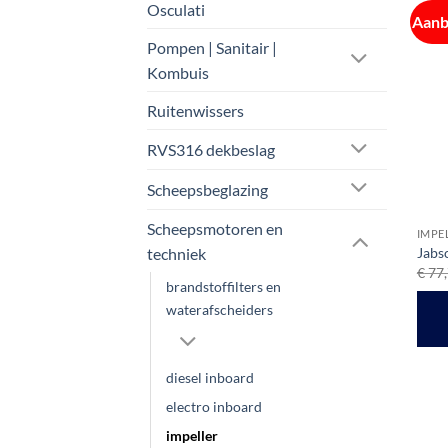
Osculati
Aanb
Pompen | Sanitair |
Kombuis
Ruitenwissers
RVS316 dekbeslag
Scheepsbeglazing
Scheepsmotoren en
IMPE
techniek
Jabs
€
77,
brandstoffilters en
waterafscheiders
diesel inboard
electro inboard
impeller