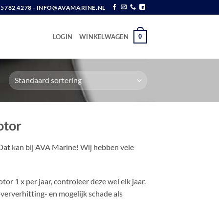
6 5782 4278 - INFO@AVAMARINE.NL
0
LOGIN
WINKELWAGEN
otor
t kan bij AVA Marine! Wij hebben vele
1 x per jaar, controleer deze wel elk jaar.
erverhitting- en mogelijk schade als