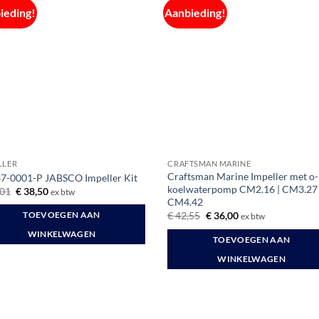
ieding!
Aanbieding!
LLER
CRAFTSMAN MARINE
Craftsman Marine Impeller met o-
7-0001-P JABSCO Impeller Kit
koelwaterpomp CM2.16 | CM3.27 
Oorspronkelijke
Huidige
01
€
38,50
ex btw
prijs
prijs
CM4.42
was:
is:
Oorspronkelijke
Huidige
€
42,55
€
36,00
TOEVOEGEN AAN
ex btw
€ 48,01.
€ 38,50.
prijs
prijs
was:
is:
WINKELWAGEN
TOEVOEGEN AAN
€ 42,55.
€ 36,00.
WINKELWAGEN