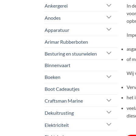
In d
Ankergerei
voor
Anodes
opbr
Apparatuur
Impe
Arimar Rubberboten
asga
Besturing en stuurwielen
of m
Binnenvaart
Wij 
Boeken
Verv
Boot Cadeautjes
het 
Craftsman Marine
veel
Dekuitrusting
dies
Elektriciteit