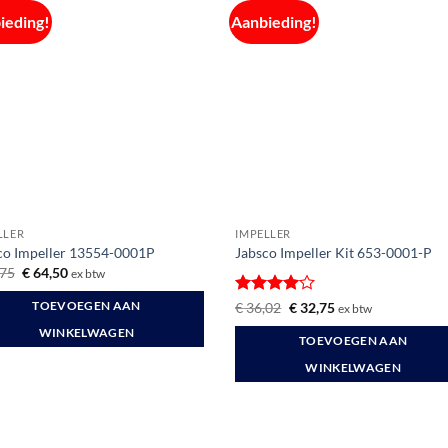
ieding!
Aanbieding!
LLER
IMPELLER
co Impeller 13554-0001P
Jabsco Impeller Kit 653-0001-P
Oorspronkelijke
Huidige
75
€
64,50
ex btw
prijs
prijs
was:
is:
Gewaardeerd
Oorspronkelijke
Huidige
€
36,02
€
32,75
TOEVOEGEN AAN
ex btw
€ 77,75.
€ 64,50.
prijs
prijs
4
uit 5
was:
is:
WINKELWAGEN
TOEVOEGEN AAN
€ 36,02.
€ 32,75.
WINKELWAGEN