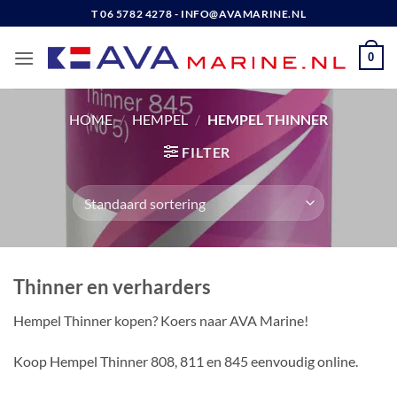
Ga
T 06 5782 4278 - INFO@AVAMARINE.NL
naar
inhoud
0
HOME
/
HEMPEL
/
HEMPEL THINNER
FILTER
Thinner en verharders
Hempel Thinner kopen? Koers naar AVA Marine!
Koop Hempel Thinner 808, 811 en 845 eenvoudig online.