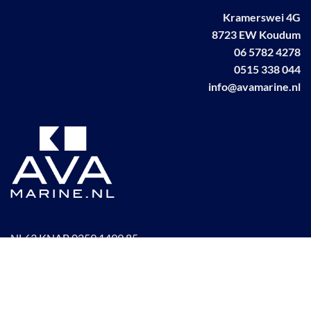
Kramerswei 4G
8723 EW Koudum
06 5782 4278
0515 338 044
info@avamarine.nl
NL63 KNAB 0259 1499 85
KvK 70395373
BTW NL001460831B71
Linkedin AVA marine
Facebook AVA/marine