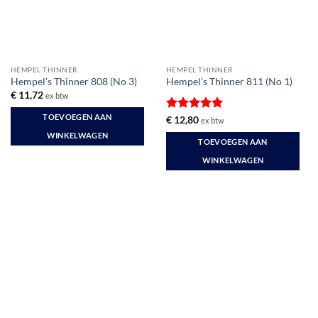
HEMPEL THINNER
HEMPEL THINNER
Hempel’s Thinner 808 (No 3)
Hempel’s Thinner 811 (No 1)
€
11,72
ex btw
TOEVOEGEN AAN
Gewaardeerd
€
12,80
ex btw
5
uit 5
WINKELWAGEN
TOEVOEGEN AAN
WINKELWAGEN