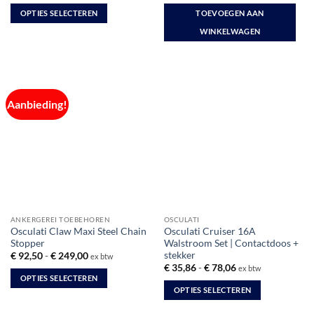
tot
was:
is:
OPTIES SELECTEREN
TOEVOEGEN AAN
€ 282,50
€ 115,29.
€ 92,75.
Dit
WINKELWAGEN
product
heeft
meerdere
variaties.
Deze
Aanbieding!
optie
kan
gekozen
worden
op
de
productpagina
ANKERGEREI TOEBEHOREN
OSCULATI
Osculati Claw Maxi Steel Chain
Osculati Cruiser 16A
Stopper
Walstroom Set | Contactdoos +
stekker
Prijsklasse:
€
92,50
-
€
249,00
ex btw
€ 92,50
Prijsklasse:
€
35,86
-
€
78,06
ex btw
tot
€ 35,86
OPTIES SELECTEREN
€ 249,00
tot
OPTIES SELECTEREN
Dit
€ 78,06
Dit
product