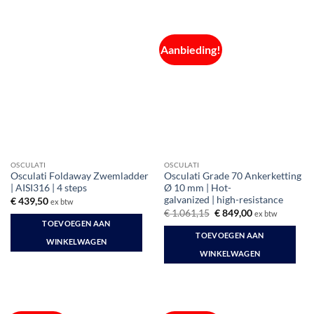
product
heeft
heeft
meerdere
meerdere
variaties.
Aanbieding!
variaties.
Deze
Deze
optie
optie
kan
kan
gekozen
gekozen
worden
worden
op
op
de
de
productpagina
OSCULATI
OSCULATI
productpagina
Osculati Foldaway Zwemladder
Osculati Grade 70 Ankerketting
| AISI316 | 4 steps
Ø 10 mm | Hot-
galvanized | high-resistance
€
439,50
ex btw
Oorspronkelijke
Huidige
€
1.061,15
€
849,00
ex btw
prijs
prijs
TOEVOEGEN AAN
was:
is:
TOEVOEGEN AAN
€ 1.061,15.
€ 849,00.
WINKELWAGEN
WINKELWAGEN