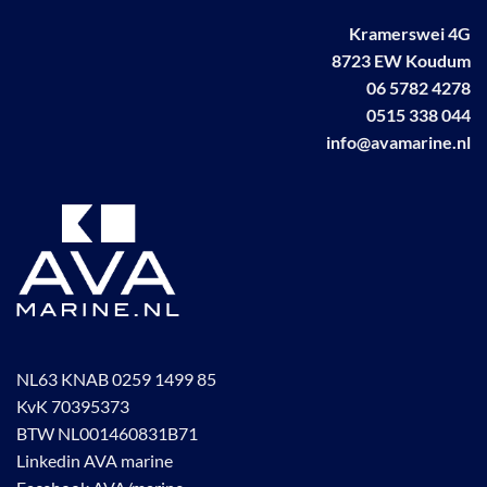
Kramerswei 4G
8723 EW Koudum
06 5782 4278
0515 338 044
info@avamarine.nl
NL63 KNAB 0259 1499 85
KvK 70395373
BTW NL001460831B71
Linkedin AVA marine