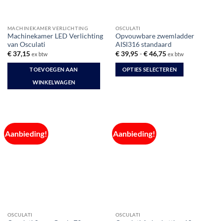
MACHINEKAMER VERLICHTING
OSCULATI
Machinekamer LED Verlichting
Opvouwbare zwemladder
van Osculati
AISI316 standaard
Prijsklasse:
€
37,15
€
39,95
-
€
46,75
ex btw
ex btw
€ 39,95
tot
TOEVOEGEN AAN
OPTIES SELECTEREN
€ 46,75
Dit
WINKELWAGEN
product
heeft
meerdere
variaties.
Deze
Aanbieding!
Aanbieding!
optie
kan
gekozen
worden
op
de
productpagina
OSCULATI
OSCULATI