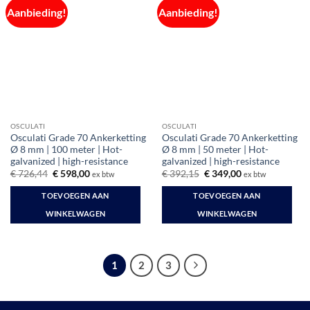
Aanbieding!
Aanbieding!
OSCULATI
OSCULATI
Osculati Grade 70 Ankerketting
Osculati Grade 70 Ankerketting
Ø 8 mm | 100 meter | Hot-
Ø 8 mm | 50 meter | Hot-
galvanized | high-resistance
galvanized | high-resistance
Oorspronkelijke
Huidige
Oorspronkelijke
Huidige
€
726,44
€
598,00
€
392,15
€
349,00
ex btw
ex btw
prijs
prijs
prijs
prijs
was:
is:
was:
is:
TOEVOEGEN AAN
TOEVOEGEN AAN
€ 726,44.
€ 598,00.
€ 392,15.
€ 349,00.
WINKELWAGEN
WINKELWAGEN
1
2
3