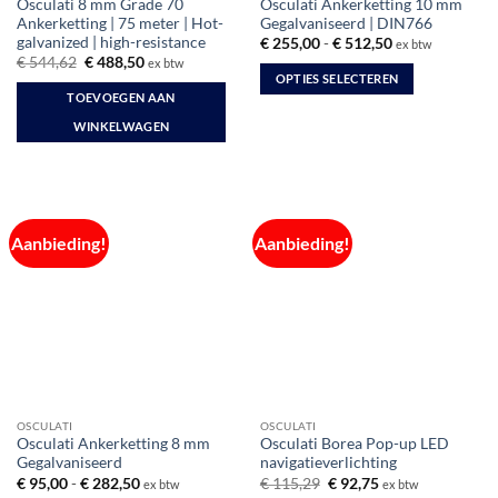
Osculati 8 mm Grade 70
Osculati Ankerketting 10 mm
Ankerketting | 75 meter | Hot-
Gegalvaniseerd | DIN766
galvanized | high-resistance
Prijsklasse:
€
255,00
-
€
512,50
ex btw
€ 255,00
Oorspronkelijke
Huidige
€
544,62
€
488,50
ex btw
tot
prijs
prijs
OPTIES SELECTEREN
€ 512,50
was:
is:
TOEVOEGEN AAN
Dit
€ 544,62.
€ 488,50.
WINKELWAGEN
product
heeft
meerdere
variaties.
Deze
Aanbieding!
Aanbieding!
optie
kan
gekozen
worden
op
de
productpagina
OSCULATI
OSCULATI
Osculati Ankerketting 8 mm
Osculati Borea Pop-up LED
Gegalvaniseerd
navigatieverlichting
Prijsklasse:
Oorspronkelijke
Huidige
€
95,00
-
€
282,50
€
115,29
€
92,75
ex btw
ex btw
€ 95,00
prijs
prijs