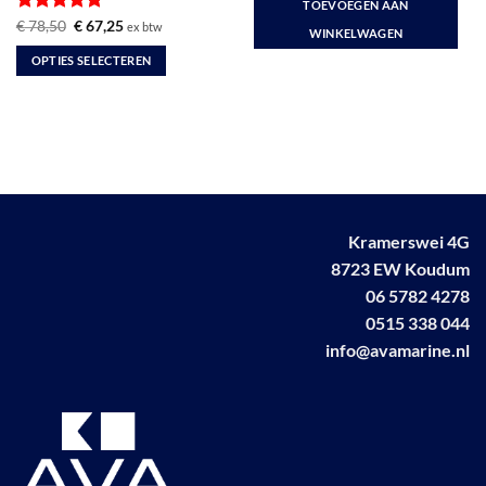
TOEVOEGEN AAN
€ 52,80.
€ 44,90.
Gewaardeerd
Oorspronkelijke
Huidige
€
78,50
€
67,25
ex btw
WINKELWAGEN
prijs
prijs
5
uit 5
was:
is:
OPTIES SELECTEREN
€ 78,50.
€ 67,25.
Dit
product
heeft
meerdere
variaties.
Deze
optie
Kramerswei 4G
kan
8723 EW Koudum
gekozen
worden
06 5782 4278
op
0515 338 044
de
info@avamarine.nl
productpagina