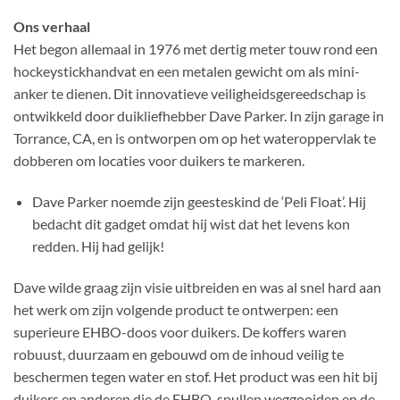
Ons verhaal
Het begon allemaal in 1976 met dertig meter touw rond een
hockeystickhandvat en een metalen gewicht om als mini-
anker te dienen. Dit innovatieve veiligheidsgereedschap is
ontwikkeld door duikliefhebber Dave Parker. In zijn garage in
Torrance, CA, en is ontworpen om op het wateroppervlak te
dobberen om locaties voor duikers te markeren.
Dave Parker noemde zijn geesteskind de ‘Peli Float’. Hij
bedacht dit gadget omdat hij wist dat het levens kon
redden. Hij had gelijk!
Dave wilde graag zijn visie uitbreiden en was al snel hard aan
het werk om zijn volgende product te ontwerpen: een
superieure EHBO-doos voor duikers. De koffers waren
robuust, duurzaam en gebouwd om de inhoud veilig te
beschermen tegen water en stof. Het product was een hit bij
duikers en anderen die de EHBO-spullen weggooiden en de