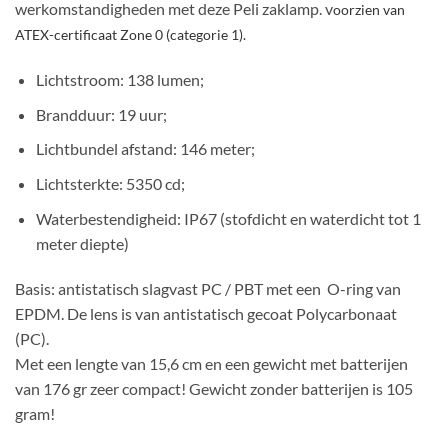
werkomstandigheden met deze Peli zaklamp. v
oorzien van
ATEX-certificaat Zone 0 (categorie 1).
Lichtstroom
: 138 lumen;
Brandduur
: 19 uur;
Lichtbundel afstand
: 146 meter;
Lichtsterkte
: 5350 cd;
Waterbestendigheid
: IP67 (stofdicht en waterdicht tot 1
meter diepte)
Basis
: antistatisch slagvast PC / PBT met een
O-ring van
EPDM. De l
ens is van
antistatisch gecoat Polycarbonaat
(PC).
Met een lengte van
15,6 cm en een g
ewicht met batterijen
van
176 gr zeer compact!
Gewicht zonder batterijen is
105
gram!