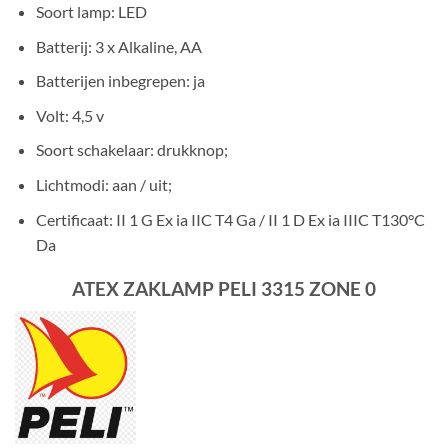
Soort lamp
: LED
Batterij
: 3 x Alkaline, AA
Batterijen inbegrepen
: ja
Volt
: 4,5 v
Soort schakelaar
: drukknop;
Lichtmodi
: aan / uit;
Certificaat
: II 1 G Ex ia IIC T4 Ga / II 1 D Ex ia IIIC T130°C
Da
ATEX ZAKLAMP PELI 3315 ZONE 0