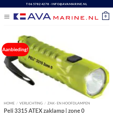
Ga
T 06 5782 4278 - INFO@AVAMARINE.NL
naar
inhoud
0
Aanbieding!
HOME
/
VERLICHTING
/
ZAK- EN HOOFDLAMPEN
Peli 3315 ATEX zaklamp | zone 0