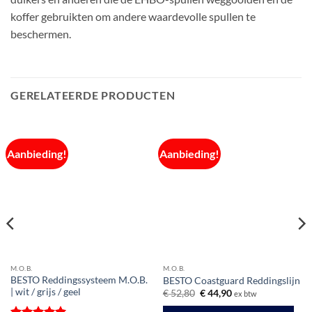
koffer gebruikten om andere waardevolle spullen te
beschermen.
GERELATEERDE PRODUCTEN
Aanbieding!
Aanbieding!
M.O.B.
M.O.B.
BESTO Reddingssysteem M.O.B.
BESTO Coastguard Reddingslijn
| wit / grijs / geel
Oorspronkelijke
Huidige
€
52,80
€
44,90
ex btw
prijs
prijs
was:
is: