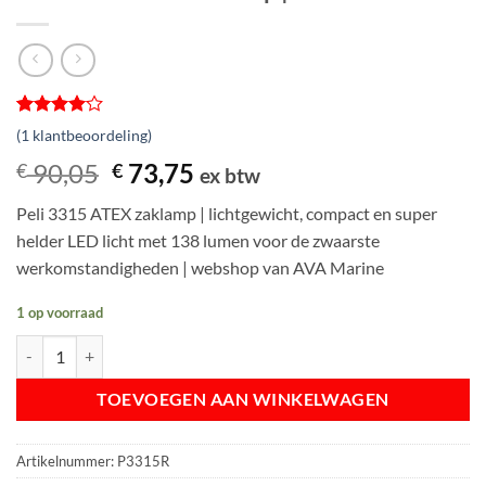
Gewaardeerd
1
(
1
klantbeoordeling)
4
op 5
gebaseerd
Oorspronkelijke
Huidige
90,05
73,75
€
€
ex btw
op
prijs
prijs
klantbeoordeling
Peli 3315 ATEX zaklamp | lichtgewicht, compact en super
was:
is:
helder LED licht met 138 lumen voor de zwaarste
€ 90,05.
€ 73,75.
werkomstandigheden | webshop van AVA Marine
1 op voorraad
Peli 3315 ATEX zaklamp | zone 0 aantal
TOEVOEGEN AAN WINKELWAGEN
Artikelnummer:
P3315R