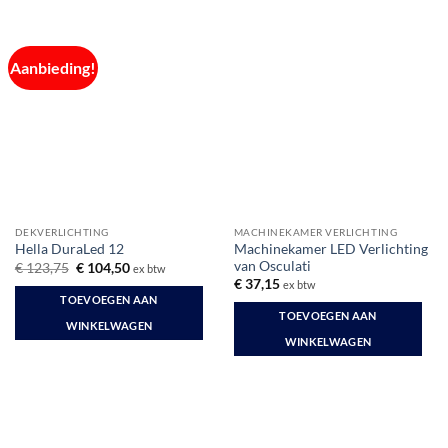
Aanbieding!
DEKVERLICHTING
MACHINEKAMER VERLICHTING
Machinekamer LED Verlichting
Hella DuraLed 12
van Osculati
Oorspronkelijke
Huidige
€
123,75
€
104,50
ex btw
prijs
prijs
€
37,15
ex btw
was:
is:
TOEVOEGEN AAN
€ 123,75.
€ 104,50.
TOEVOEGEN AAN
WINKELWAGEN
WINKELWAGEN