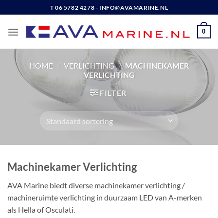
Ga
T 06 5782 4278 - INFO@AVAMARINE.NL
naar
inhoud
0
HOME
/
VERLICHTING
/
MACHINEKAMER
VERLICHTING
FILTER
Machinekamer Verlichting
AVA Marine biedt diverse machinekamer verlichting /
machineruimte verlichting in duurzaam LED van A-merken
als Hella of Osculati.