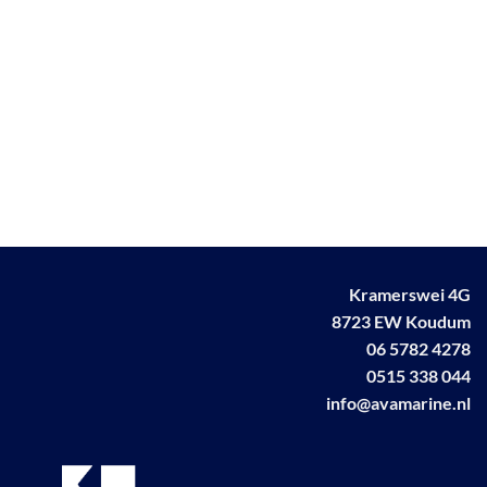
Kramerswei 4G
8723 EW Koudum
06 5782 4278
0515 338 044
info@avamarine.nl